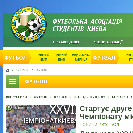
ФУТБОЛЬНА АСОЦІАЦІЯ
СТУДЕНТІВ КИЄВА
ПРО АСОЦІАЦІЮ
ЧЛЕНИ АСОЦІАЦІЇ
ПЕРШИЙ
ДРУГИЙ
ПІДСУМКОВА
ПЕР
ФУТБОЛ
ФУТЗАЛ
ЕТАП
ЕТАП
ТАБЛИЦЯ
ЕТ
НОВИНИ
ФУТБОЛ
ФУТБОЛ
ВСІ РУБРИКИ
ФУТБОЛ
ФУТЗАЛ
ЛЕГЕНДИ ФУТБОЛУ
КЕРІВНИЦТВ
Стартує друге
Чемпіонату мі
НОВИНИ
/
ФУТБОЛ