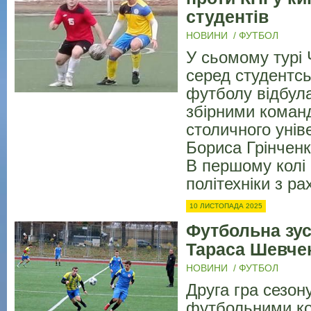
студентів
НОВИНИ
/
ФУТБОЛ
У сьомому турі 
серед студентсь
футболу відбула
збірними коман
столичного унів
Бориса Грінченк
В першому колі
політехніки з ра
10 ЛИСТОПАДА 2025
Футбольна зус
Тараса Шевче
НОВИНИ
/
ФУТБОЛ
Друга гра сезон
футбольними к