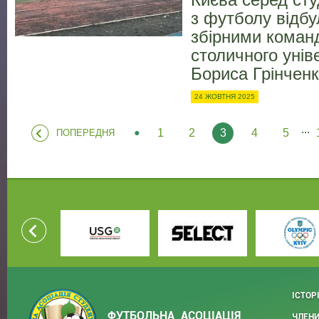
Києва серед ст
з футболу відбу
збірними коман
столичного унів
Бориса Грінчен
24 ЖОВТНЯ 2025
...
1
2
3
4
5
ПОПЕРЕДНЯ
ІСТОР
ФУТБОЛЬНА АСОЦІАЦІЯ
ЧЛЕНИ