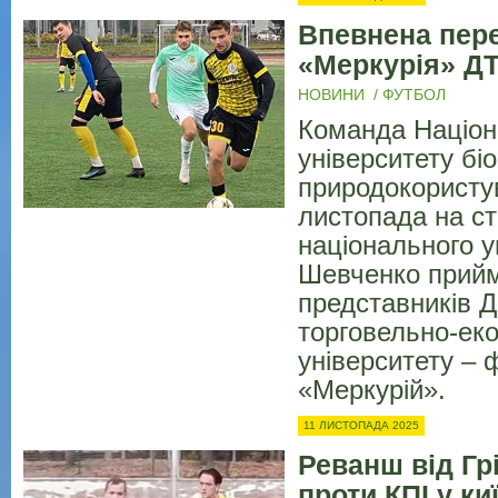
Впевнена пер
«Меркурія» Д
НОВИНИ
/
ФУТБОЛ
Команда Націон
університету біо
природокористу
листопада на ст
національного у
Шевченко прий
представників 
торговельно-ек
університету – 
«Меркурій».
11 ЛИСТОПАДА 2025
Реванш від Грі
проти КПІ у ки