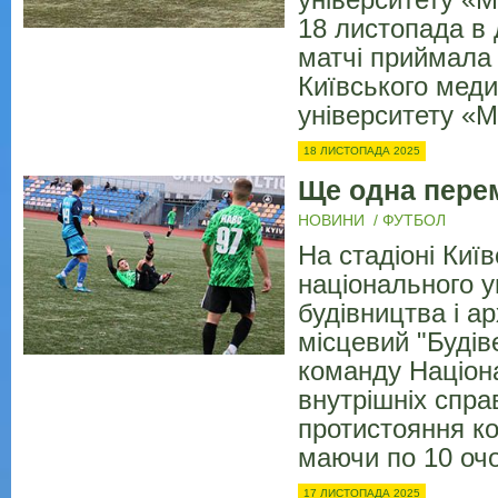
університету «М
18 листопада в
матчі приймала
Київського меди
університету «М
18 ЛИСТОПАДА 2025
Ще одна пере
НОВИНИ
/
ФУТБОЛ
На стадіоні Київ
національного у
будівництва і ар
місцевий "Буді
команду Націон
внутрішніх спра
протистояння к
маючи по 10 очо
17 ЛИСТОПАДА 2025