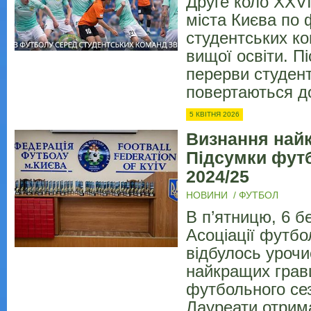
Друге коло XXVI
міста Києва по 
студентських ко
вищої освіти. П
перерви студентс
повертаються д
5 КВІТНЯ 2026
Визнання най
Підсумки фут
2024/25
НОВИНИ
/
ФУТБОЛ
В п’ятницю, 6 бе
Асоціації футбо
відбулось уроч
найкращих гравц
футбольного сез
Лауреати отрим