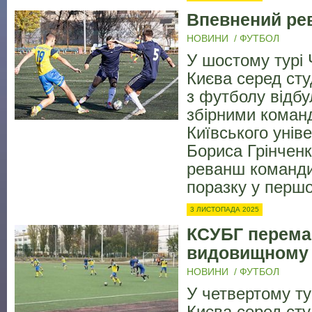
Впевнений ре
НОВИНИ
/
ФУТБОЛ
У шостому турі 
Києва серед ст
з футболу відбу
збірними кома
Київського уніве
Бориса Грінченк
реванш команд
поразку у першо
3 ЛИСТОПАДА 2025
КСУБГ перема
видовищному 
НОВИНИ
/
ФУТБОЛ
У четвертому ту