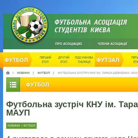
ФУТБОЛЬНА АСОЦІАЦІЯ
СТУДЕНТІВ КИЄВА
ПРО АСОЦІАЦІЮ
ЧЛЕНИ АСОЦІАЦІЇ
ПЕРШИЙ
ДРУГИЙ
ПІДСУМКОВА
ПЕР
ФУТБОЛ
ФУТЗАЛ
ЕТАП
ЕТАП
ТАБЛИЦЯ
ЕТ
НОВИНИ
ФУТБОЛ
ФУТБОЛЬНА ЗУСТРІЧ КНУ ІМ. ТАРАСА ШЕВЧЕНКА - МА
ФУТБОЛ
Футбольна зустріч КНУ ім. Тар
МАУП
НОВИНИ
/
ФУТБОЛ