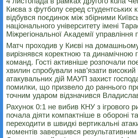
4 листопада в рамках другого кола Че
Києва з футболу серед студентських
відбувся поєдинок між збірними Київс
національного університету імені Тар
Міжрегіональної Академії управління
Матч проходив у Києві на домашньому
вирізнявся коректною та динамічною г
команд. Гості активніше розпочали по
хвилин спробували нав’язати високий 
атакувальних дій МАУП захист господ
помилки, що призвело до раннього п
точним ударом відзначився Владисла
Рахунок 0:1 не вибив КНУ з ігрового 
почала діяти компактніше в обороні та
переходити в швидкі вертикальні атаки
моментів завершився результативни