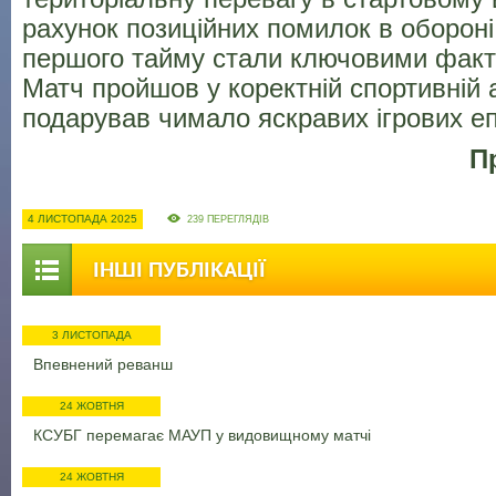
рахунок позиційних помилок в обороні
першого тайму стали ключовими факт
Матч пройшов у коректній спортивній 
подарував чимало яскравих ігрових еп
П
4 ЛИСТОПАДА 2025
239 ПЕРЕГЛЯДІВ
ІНШІ ПУБЛІКАЦІЇ
3 ЛИСТОПАДА
Впевнений реванш
24 ЖОВТНЯ
КСУБГ перемагає МАУП у видовищному матчі
24 ЖОВТНЯ