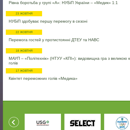
Рівна боротьба у групі «А»: НУБіП України – «Медик» 1:1
23 ЖОВТНЯ
НУБіП здобуває першу перемогу в сезоні
22 ЖОВТНЯ
Перемога гостей у протистоянні ДТЕУ та НАВС
18 ЖОВТНЯ
МАУП – «Політехнік» (НТУУ «КПІ»): видовищна гра з великою к
голів
17 ЖОВТНЯ
Квінтет переможних голів «Медика»