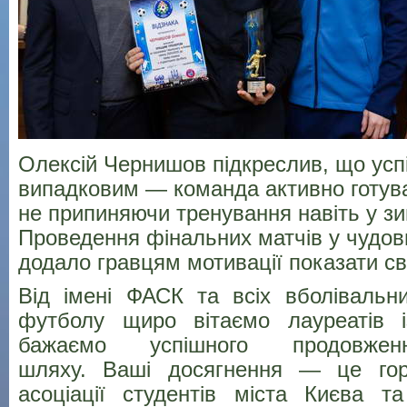
Олексій Чернишов підкреслив, що успі
випадковим — команда активно готув
не припиняючи тренування навіть у зи
Проведення фінальних матчів у чудо
додало гравцям мотивації показати с
Від імені ФАСК та всіх вболівальни
футболу щиро вітаємо лауреатів 
бажаємо успішного продовжен
шляху. Ваші досягнення — це гор
асоціації студентів міста Києва т