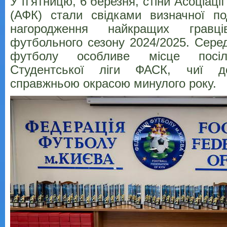
У п’ятницю, 6 березня, стіни Асоціаці
(АФК) стали свідками визначної по
нагородження найкращих гравц
футбольного сезону 2024/2025. Серед
футболу особливе місце посіл
Студентської ліги ФАСК, чиї д
справжньою окрасою минулого року.