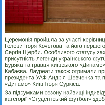
Церемонія пройшла за участі керівн
Голови Ігоря Кочетова та його першог
Сергія Щерби. Особливого статусу за
присутність легенди українського фут
Буряка та гравця київського «Динамо
Кабаєва. Лауреати також отримали при
президента УАФ Андрія Шевченка та 
«Динамо» Київ Ігоря Суркіса.
За підсумками сезону найвищі індивід
категорії «Студентський футбол» здоб