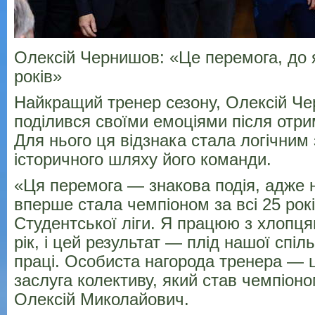
Олексій Чернишов: «Це перемога, до 
років»
Найкращий тренер сезону, Олексій Ч
поділився своїми емоціями після отри
Для нього ця відзнака стала логічни
історичного шляху його команди.
«Ця перемога — знакова подія, адже
вперше стала чемпіоном за всі 25 рокі
Студентської ліги. Я працюю з хлопц
рік, і цей результат — плід нашої спіл
праці. Особиста нагорода тренера — 
заслуга колективу, який став чемпіон
Олексій Миколайович.