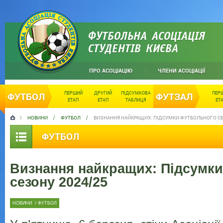
ФУТБОЛЬНА АСОЦІАЦІЯ
СТУДЕНТІВ КИЄВА
ПРО АСОЦІАЦІЮ
ЧЛЕНИ АСОЦІАЦІЇ
ПЕРШИЙ
ДРУГИЙ
ПІДСУМКОВА
ПЕР
ФУТБОЛ
ФУТЗАЛ
ЕТАП
ЕТАП
ТАБЛИЦЯ
ЕТ
НОВИНИ
ФУТБОЛ
ВИЗНАННЯ НАЙКРАЩИХ: ПІДСУМКИ ФУТБОЛЬНОГО СЕ
ФУТБОЛ
Визнання найкращих: Підсумк
сезону 2024/25
НОВИНИ
/
ФУТБОЛ