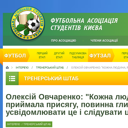
ФУТБОЛЬНА АСОЦІАЦІЯ
СТУДЕНТІВ КИЄВА
ПРО АСОЦІАЦІЮ
ЧЛЕНИ АСОЦІАЦІЇ
ПЕРШИЙ
ДРУГИЙ
ПІДСУМКОВА
ПЕР
ФУТБОЛ
ФУТЗАЛ
ЕТАП
ЕТАП
ТАБЛИЦЯ
ЕТ
ІНТЕРВ'Ю
ТРЕНЕРСЬКИЙ ШТАБ
ОЛЕКСІЙ ОВЧАРЕНКО: "КОЖНА ЛЮДИНА, Я
ТРЕНЕРСЬКИЙ ШТАБ
Олексій Овчаренко: "Кожна лю
приймала присягу, повинна гл
усвідомлювати це і слідувати ц
ІНТЕРВ'Ю
/
ТРЕНЕРСЬКИЙ ШТАБ