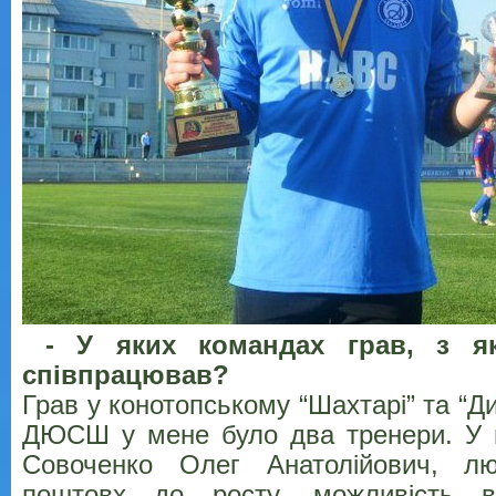
- У яких командах грав, з я
співпрацював?
Грав у конотопському “Шахтарі” та “Д
ДЮСШ у мене було два тренери. У 
Совоченко Олег Анатолійович, л
поштовх до росту, можливість вд