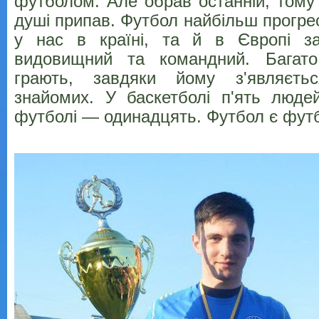
футболом. Але обрав останній, тому
душі припав. Футбол найбільш прогре
у нас в країні, та й в Європі з
видовищний та командний. Багато
грають, завдяки йому з'являєть
знайомих. У баскетболі п'ять люде
футболі — одинадцять. Футбол є фут