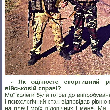
-
Як оцінюєте спортивний р
військовій справі?
Мої колеги були готові до випробуван
і психологічний стан відповідав рівню 
на плечі моїх підопічних і мене. Ми 