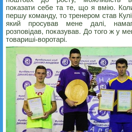
показати себе та те, що я вмію. Ко
першу команду, то тренером став Кулі
який просував мене далі, намаг
розповідав, показував. До того ж у ме
товариші-воротарі.