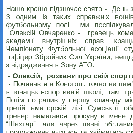
Наша країна відзначає свято - День з
З одним із таких справжніх воїні
футбольному полі ми поспілкувал
Олексій Овчаренко - гравець кома
академії внутрішніх справ, кра
Чемпіонату Футбольної асоціації ст
офіцер Збройних Сил України, нещо
з відрядження в Зону АТО.
- Олексій, розкажи про свій спор
- Починав я в Конотопі, точно не пам'
в юнацько-спортивній школі, там тр
Потім потрапив у першу команду мі
третій аматорскій лізі Сумської об
тренер намагався просунути мене д
“Шахтар”, але через певні обстав
продовжував вчитись та займатись ф