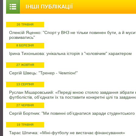
ІНШІ ПУБЛІКАЦІЇ
26 ТРАВНЯ
Олексій Яценко: "Спорт у ВНЗ не тільки повинен бути, а й муси
розвиватись"
8 БЕРЕЗНЯ
Ірина Тихонькова: унікальна історія з "чоловічим" характером
27 ЖОВТНЯ
Сергій Швець: "Тренер - Чемпіон!"
13 СЕРПНЯ
Руслан Мішаровський: «Переді мною стояло завдання зібрати
футболістів, об’єднати їх та поставити конкретні цілі та завдан
27 ЧЕРВНЯ
Сергій Бортник: "Ми повинні об’єднатися заради студентського
19 ТРАВНЯ
Тарас Шпичка: «Міні-футболу не вистачає фінансування»