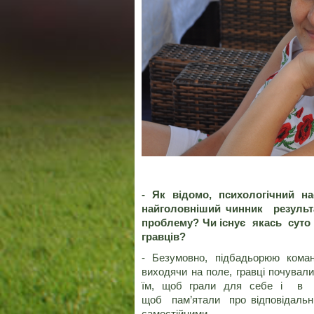
- Як відомо, психологічний н
найголовніший чинник результ
проблему? Чи існує якась суто 
гравців?
- Безумовно, підбадьорюю коман
виходячи на поле, гравці почувал
їм, щоб грали для себе і в с
щоб пам’ятали про відповідальні
самостійними.