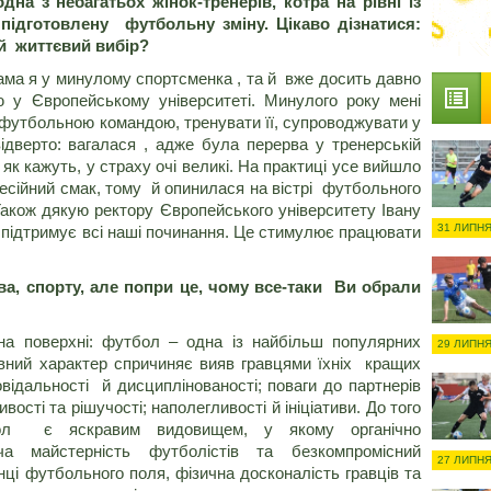
дна з небагатьох жінок-тренерів, котра на рівні із
підготовлену футбольну зміну. Цікаво дізнатися:
 життєвий вибір?
ама я у минулому спортсменка , та й вже досить давно
 у Європейському університеті. Минулого року мені
 футбольною командою, тренувати її, супроводжувати у
дверто: вагалася , адже була перерва у тренерській
, як кажуть, у страху очі великі. На практиці усе вийшло
есійний смак, тому й опинилася на вістрі футбольного
Також дякую ректору Європейського університету Івану
31 ЛИПНЯ
 підтримує всі наші починання. Це стимулює працювати
ва, спорту, але попри це, чому все-таки Ви обрали
 на поверхні: футбол – одна із найбільш популярних
29 ЛИПНЯ
ивний характер спричиняє вияв гравцями їхніх кращих
відальності й дисциплінованості; поваги до партнерів
вості та рішучості; наполегливості й ініціативи. До того
бол є яскравим видовищем, у якому органічно
 майстерність футболістів та безкомпромісний
27 ЛИПНЯ
нці футбольного поля, фізична досконалість гравців та