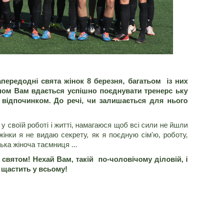
ередодні свята жінок 8 березня, багатьом із них
ином Вам вдається успішно поєднувати тренерс ьку
 відпочинком. До речі, чи залишається для нього
у своїй роботі і житті, намагаюся щоб всі сили не йшли
 жінки я не видаю секрету, як я поєдную сім'ю, роботу,
ька жіноча таємниця ...
 святом! Нехай Вам, такій по-чоловічому діловій, і
 щастить у всьому!