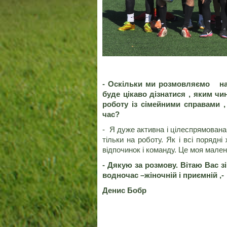
- Оскільки ми розмовляємо нап
буде цікаво дізнатися , яким ч
роботу із сімейними справами ,
час?
- Я дуже активна і цілеспрямована 
тільки на роботу. Як і всі порядні
відпочинок і команду. Це моя мален
- Дякую за розмову. Вітаю Вас зі
водночас –жіночній і приємній ,-
Денис Бобр