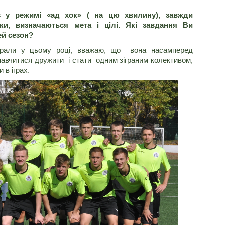
 у режимі «ад хок» ( на цю хвилину), завжди
вки, визначаються мета і цілі. Які завдання Ви
ей сезон?
брали у цьому році, вважаю, що вона насамперед
 навчитися дружити і стати одним зіграним колективом,
 в іграх.