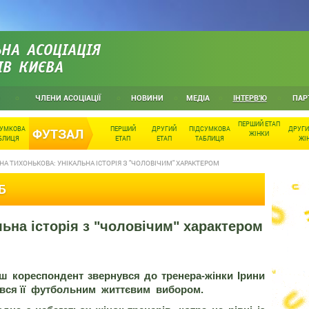
НА АСОЦІАЦІЯ
ІВ КИЄВА
ЧЛЕНИ АСОЦІАЦІЇ
НОВИНИ
МЕДІА
ІНТЕРВ'Ю
ПАР
ПЕРШИЙ ЕТАП
СУМКОВА
ПЕРШИЙ
ДРУГИЙ
ПІДСУМКОВА
ДРУГИ
ФУТЗАЛ
ЖІНКИ
БЛИЦЯ
ЕТАП
ЕТАП
ТАБЛИЦЯ
ЖІ
НА ТИХОНЬКОВА: УНІКАЛЬНА ІСТОРІЯ З "ЧОЛОВІЧИМ" ХАРАКТЕРОМ
Б
льна історія з "чоловічим" характером
ш кореспондент звернувся до тренера-жінки Ірини
вився її футбольним життєвим вибором.