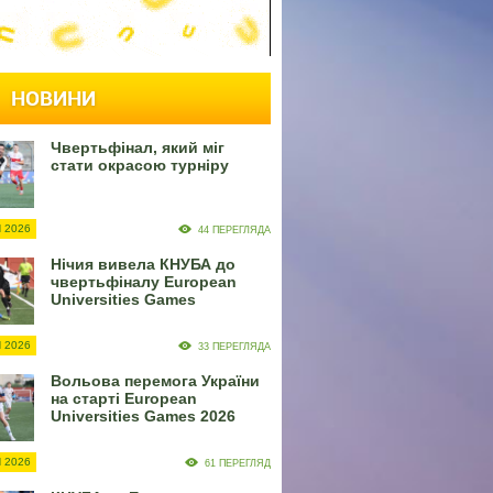
НОВИНИ
Чвертьфінал, який міг
стати окрасою турніру
 2026
44 ПЕРЕГЛЯДА
Нічия вивела КНУБА до
чвертьфіналу European
Universities Games
 2026
33 ПЕРЕГЛЯДА
Вольова перемога України
на старті European
Universities Games 2026
 2026
61 ПЕРЕГЛЯД