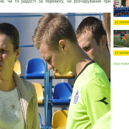
ня, чи то радості за перемогу, чи розчарування при
26 ЛИПНЯ
22 ЧЕРВН
ІНШІ НОВ