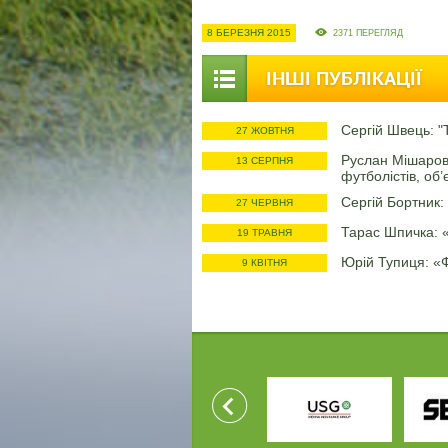
8 БЕРЕЗНЯ 2015
2371 ПЕРЕГЛЯД
ІНШІ ПУБЛІКАЦІЇ
Сергій Швець: "
27 ЖОВТНЯ
Руслан Мішаров
13 СЕРПНЯ
футболістів, об’
Сергій Бортник:
27 ЧЕРВНЯ
Тарас Шпичка: 
19 ТРАВНЯ
Юрій Тупиця: «
9 КВІТНЯ