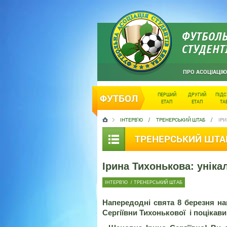
ФУТБОЛЬ
СТУДЕНТ
ПРО АСОЦІАЦІЮ
ПЕРШИЙ
ДРУГИЙ
ПІД
ФУТБОЛ
ЕТАП
ЕТАП
ТА
ІНТЕРВ'Ю
ТРЕНЕРСЬКИЙ ШТАБ
ІРИ
ТРЕНЕРСЬКИЙ ШТА
Ірина Тихонькова: уніка
ІНТЕРВ'Ю
/
ТРЕНЕРСЬКИЙ ШТАБ
Напередодні свята 8 березня на
Сергіївни Тихонькової і поціка