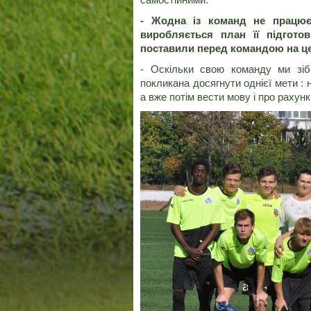
- Жодна із команд не працює
виробляється план її підгото
поставили перед командою на ц
- Оскільки свою команду ми зі
покликана досягнути однієї мети :
а вже потім вести мову і про рахунки