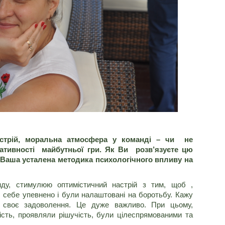
астрій, моральна атмосфера у команді – чи не
ативності майбутньої гри. Як Ви розв’язуєте цю
Ваша усталена методика психологічного впливу на
ду, стимулюю оптимістичний настрій з тим, щоб ,
и себе упевнено і були налаштовані на боротьбу. Кажу
воє задоволення. Це дуже важливо. При цьому,
сть, проявляли рішучість, були цілеспрямованими та