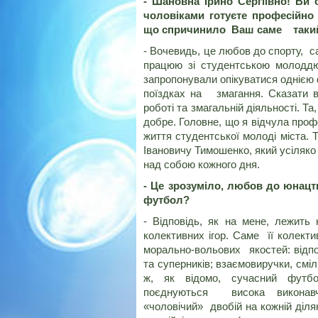
- Шановна Ірино Сергіївно! Ви о
чоловіками готуєте професійно 
що спричинило Ваш саме такий
- Вочевидь, це любов до спорту, с
працюю зі студентською молоддю
запропонували опікуватися однією
поїздках на змагання. Сказати ві
роботі та змагальній діяльності. Та
добре. Головне, що я відчула проф
життя студентської молоді міста. 
Івановичу Тимошенко, який усіляко
над собою кожного дня.
- Це зрозуміло, любов до юнацт
футбол?
- Відповідь, як на мене, лежить
колективних ігор. Саме її колект
морально-вольових якостей: відпо
та суперників; взаємовиручки, сміли
ж, як відомо, сучасний фут
поєднуються висока виконавча
«чоловічий» двобій на кожній діля