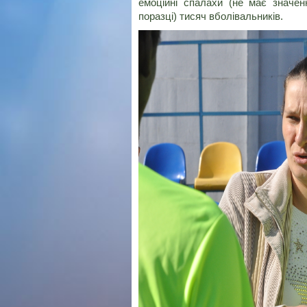
емоційні спалахи (не має значен
поразці) тисяч вболівальників.