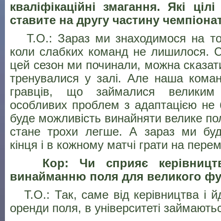
кваліфікаційні змагання. Які ціл
ставите на другу частину чемпіона
Т.О.: Зараз ми знаходимося на том
коли слабких команд не лишилося. 
цей сезон ми починали, можна сказати
тренувалися у залі. Але наша кома
гравців, що займалися великим
особливих проблем з адаптацією не 
буде можливість винайняти велике пол
стане трохи легше. А зараз ми бу
кінця і в кожному матчі грати на пере
Кор: Чи сприяє керівництво
винайманню поля для великого ф
Т.О.: Так, саме від керівництва і йд
оренди поля, в університеті займають