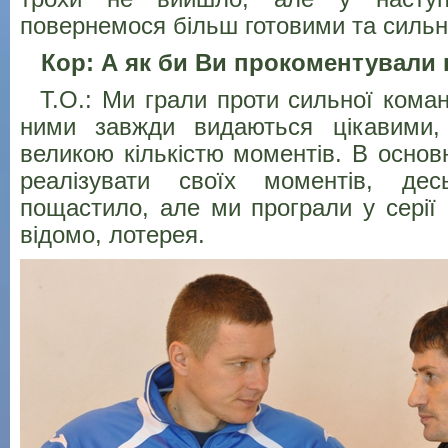
повернемося більш готовими та силь
Кор: А як би Ви прокоментували н
Т.О.: Ми грали проти сильної коман
ними завжди видаються цікавими,
великою кількістю моментів. В основ
реалізувати своїх моментів, де
пощастило, але ми програли у серії п
відомо, лотерея.