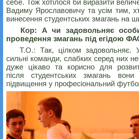
себе. Тож хотілося би виразити велич
Вадиму Ярославовичу та усім тим, х
винесення студентських змагань на ш
Кор: А чи задовольняє особи
проведення змагань під егідою ФА
Т.О.: Так, цілком задовольняє. У
сильні команди, слабких серед них не
дуже цікаво та корисно для розвит
після студентських змагань вони
підвищення у професіональний футбо