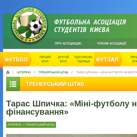
ФУТБОЛЬНА АСОЦІАЦІЯ
СТУДЕНТІВ КИЄВА
ПРО АСОЦІАЦІЮ
ЧЛЕНИ АСОЦІАЦІЇ
ПЕРШИЙ
ДРУГИЙ
ПІДСУМКОВА
ПЕР
ФУТБОЛ
ФУТЗАЛ
ЕТАП
ЕТАП
ТАБЛИЦЯ
ЕТ
ІНТЕРВ'Ю
ТРЕНЕРСЬКИЙ ШТАБ
ТАРАС ШПИЧКА: «МІНІ-ФУТБОЛУ НЕ ВИС
ТРЕНЕРСЬКИЙ ШТАБ
Тарас Шпичка: «Міні-футболу н
фінансування»
ІНТЕРВ'Ю
/
ТРЕНЕРСЬКИЙ ШТАБ