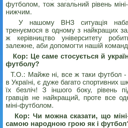
футболом, тож загальний рівень міні
нижчим.
У нашому ВНЗ ситуація набаг
тренуємося в одному з найкращих зал
ж керівництво університету роби
залежне, аби допомогти нашій команд
Кор: Це саме стосується й украї
футболу?
Т.О.: Майже ні, все ж таки футбол -
в Україні, є дуже багато спортивних шк
їх безліч! З іншого боку, рівень п
гравців не найкращий, проте все од
міні-футболом.
Кор: Чи можна сказати, що міні
самою народною грою як і футбол