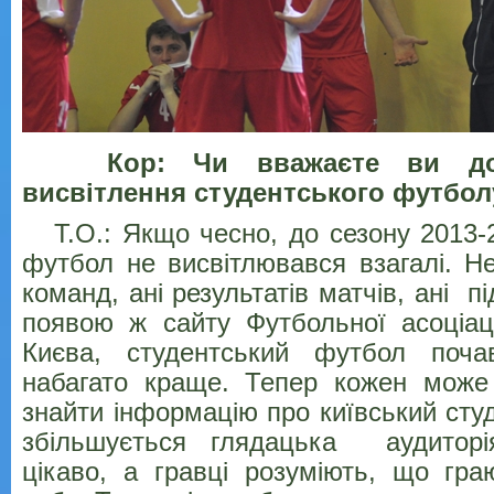
Кор: Чи
вважаєте ви до
висвітлення студентського футбол
Т.О.: Якщо чесно, до сезону 2013-
футбол не висвітлювався взагалі. Не
команд, ані результатів матчів, ані пі
появою ж сайту Футбольної асоціаці
Києва, студентський футбол поча
набагато краще. Тепер кожен може
знайти інформацію про київський сту
збільшується глядацька аудиторі
цікаво, а гравці розуміють, що гр