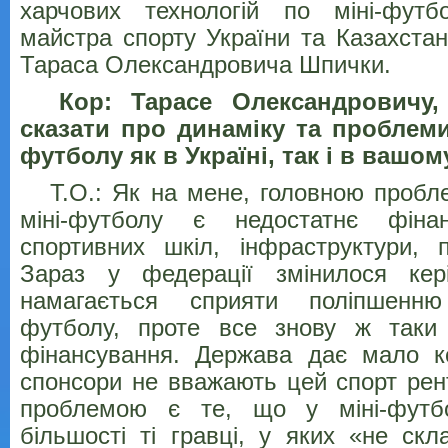
харчових технологій по міні-фут
майстра спорту України та Казахстан
Тараса Олександровича Шпички.
Кор: Тарасе Олександровичу,
сказати про динаміку та проблеми
футболу як в Україні, так і в вашо
Т.О.: Як на мене, головною пробле
міні-футболу є недостатнє фіна
спортивних шкіл, інфраструктури, 
Зараз у федерації змінилося кер
намагається сприяти поліпшенню
футболу, проте все знову ж таки
фінансування. Держава дає мало ко
спонсори не вважають цей спорт ре
проблемою є те, що у міні-футб
більшості ті гравці, у яких «не ск