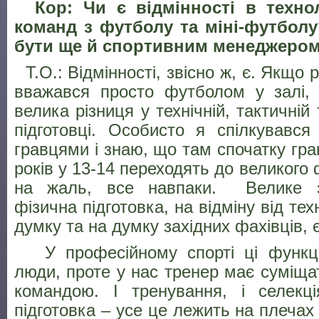
Кор: Чи є відмінності в технол
команд з футболу та міні-футбол
бути ще й спортивним менеджеро
Т.О.: Відмінності, звісно ж, є. Якщо 
вважався просто футболом у залі, 
велика різниця у технічній, тактичній
підготовці. Особисто я спілкувавс
гравцями і знаю, що там спочатку гра
років у 13-14 переходять до великого 
на жаль, все навпаки. Велике зн
фізична підготовка, на відміну від тех
думку та на думку західних фахівців,
У професійному спорті ці функції
люди, проте у нас тренер має суміща
командою. І тренування, і селекці
підготовка – усе це лежить на плечах