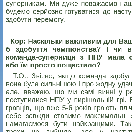
суперникам. Ми дуже поважаємо наш
будемо серйозно готуватися до насту
здобути перемогу.
Кор: Наскільки важливим для Ваш
б здобуття чемпіонства? І чи 
команда-суперниця з НПУ мала с
або їм просто пощастило?
Т.О.: Звісно, якщо команда здобул
вона була сильнішою і про жодну удач
але, вважаю, що ми самі винні у рез
поступилися НПУ у вирішальній грі. 
гравців, що вже 5-6 років грають плі
себе завжди ставимо максимальні 
намагаємося бути найкращими. Так
трохи не вийшло, але у наступ