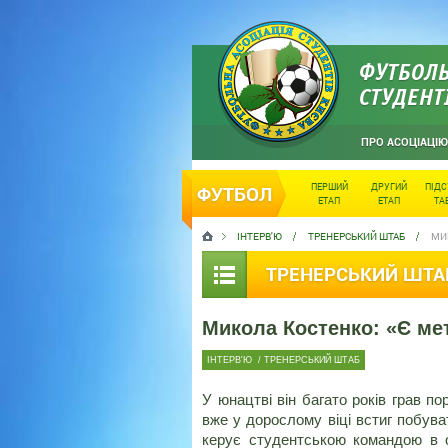
ФУТБОЛЬ
СТУДЕНТ
ПРО АСОЦІАЦІЮ
ПЕРШИЙ
ДРУГИЙ
ПІД
ФУТБОЛ
ЕТАП
ЕТАП
ТА
ІНТЕРВ'Ю
ТРЕНЕРСЬКИЙ ШТАБ
МИК
ТРЕНЕРСЬКИЙ ШТА
Микола Костенко: «Є мет
ІНТЕРВ'Ю
/
ТРЕНЕРСЬКИЙ ШТАБ
У юнацтві він багато років грав п
вже у дорослому віці встиг побува
керує студентською командою в 