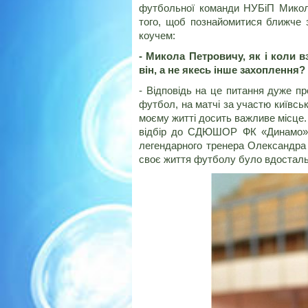
футбольної команди НУБіП Миколі
того, щоб познайомитися ближче 
коучем:
- Микола Петровичу, як і коли 
він, а не якесь інше захоплення?
- Відповідь на це питання дуже пр
футбол, на матчі за участю київсь
моєму житті досить важливе місце.
відбір до СДЮШОР ФК «Динамо» Ки
легендарного тренера Олександра
своє життя футболу було вдосталь