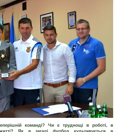
еперішній команді? Чи є труднощі в роботі, в
житті? Як в загалі футбол культивується в