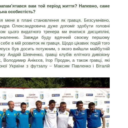
 запам’ятався вам той період життя? Напевно, саме
ьна особистість?
я мене в плані становлення як гравця. Безсумнівно,
андра Олександровича дуже допоміг здобути головні
вом цього видатного тренера ми вчилися дисципліні,
оналенню. Завжди буду вдячний своєму першому
 себе в мій розвиток як гравця. Щодо цікавих подій того
випуск був досить потужним, з якого вийшли майбутній
ку Андрій Шевченко, гравці клубів елітного дивізіону
, Володимир Анікєєв, Ігор Продан, а також гравці, які
рної України з футзалу – Максим Павленко і Віталій