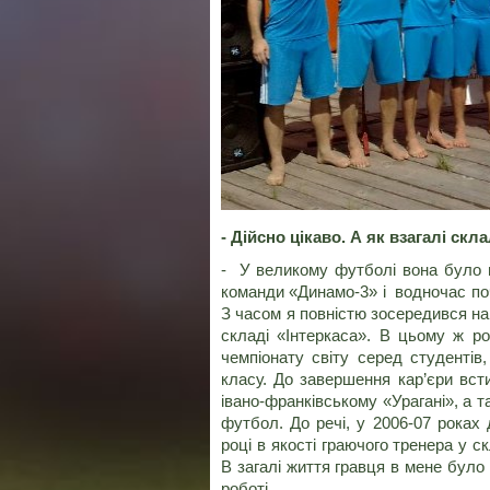
- Дійсно цікаво. А як взагалі ск
- У великому футболі вона було н
команди «Динамо-3» і водночас поч
З часом я повністю зосередився на 
складі «Інтеркаса». В цьому ж ро
чемпіонату світу серед студентів
класу. До завершення кар’єри всти
івано-франківському «Урагані», а 
футбол. До речі, у 2006-07 роках 
році в якості граючого тренера у 
В загалі життя гравця в мене було
роботі.