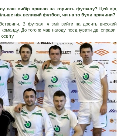
асу ваш вибір припав на користь футзалу? Цей від
ільше ніж великий футбол, чи на то були причини?
бставини. В футзалі я зміг вийти на досить високий
у команду. До того ж мав нагоду поєднувати дві справи:
освіту.