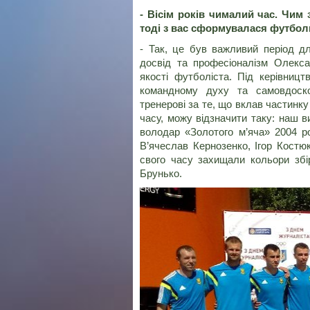
- Вісім років чималий час. Чим
тоді з вас сформувалася футбол
- Так, це був важливий період дл
досвід та професіоналізм Олекс
якості футболіста. Під керівницт
командному духу та самовдоск
тренерові за те, що вклав частинку
часу, можу відзначити таку: наш 
володар «Золотого м’яча» 2004 ро
В’ячеслав Кернозенко, Ігор Костюк
свого часу захищали кольори збі
Брунько.