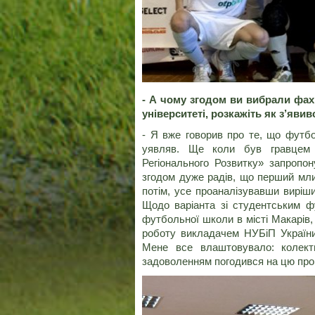
- А чому згодом ви вибрали фах
університеті, розкажіть як з’яв
- Я вже говорив про те, що футбо
уявляв. Ще коли був гравцем 
Регіонального Розвитку» запропон
згодом дуже радів, що перший мли
потім, усе проаналізувавши виріши
Щодо варіанта зі студентським фу
футбольної школи в місті Макарів
роботу викладачем НУБіП України 
Мене все влаштовувало: колект
задоволенням погодився на цю про