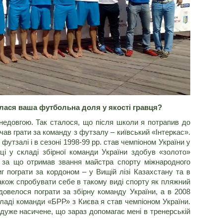
лалася ваша футбольна доля у якості гравця?
едовгою. Так сталося, що після школи я потрапив до
ав грати за команду з футзалу – київський «Інтеркас».
футзалі і в сезоні 1998-99 рр. став чемпіоном України у
ці у складі збірної команди України здобув «золото»
, за що отримав звання майстра спорту міжнародного
г пограти за кордоном – у Вищій лізі Казахстану та в
також спробувати себе в такому виді спорту як пляжний
довелося пограти за збірну команду України, а в 2008
складі команди «БРР» з Києва я став чемпіоном України.
 дуже насичене, що зараз допомагає мені в тренерській