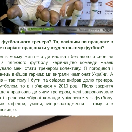
 футбольного тренера? Та, оскільки ви працюєте в
ився варіант працювати у студентському футболі?
л в моєму житті – з дитинства і без нього я себе не
з пляжного футболу, керівництво команди «Банк
увало мені стати тренером колективу. Я погодився і
нець вийшов гарним: ми виграли чемпіонат України. А
в – так тому і бути, та свідомо вибрав долю тренера.
тболом, то він з’явився у 2010 році. Після закриття
, де я працював дитячим тренером, мені запропонували
і тренером збірної команди університету з футболу.
ив кафедри, умови, місцезнаходження – тому я з
позицію.