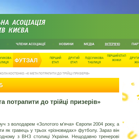
НА АСОЦІАЦІЯ
ІВ КИЄВА
ЧЛЕНИ АСОЦІАЦІЇ
НОВИНИ
МЕДІА
ІНТЕРВ'Ю
ПАР
ПЕРШИЙ ЕТАП
СУМКОВА
ПЕРШИЙ
ДРУГИЙ
ПІДСУМКОВА
ДРУГИ
ФУТЗАЛ
ЖІНКИ
БЛИЦЯ
ЕТАП
ЕТАП
ТАБЛИЦЯ
ЖІ
ОЛА КОСТЕНКО: «Є МЕТА ПОТРАПИТИ ДО ТРІЙЦІ ПРИЗЕРІВ»
Б
а потрапити до трійці призерів»
оруч з володарем «Золотого м’яча» Європи 2004 року, а
ти як гравець у трьох «різновидах» футболу. Зараз він
одному з ВНЗ столиці України. Нещодавно тренерові