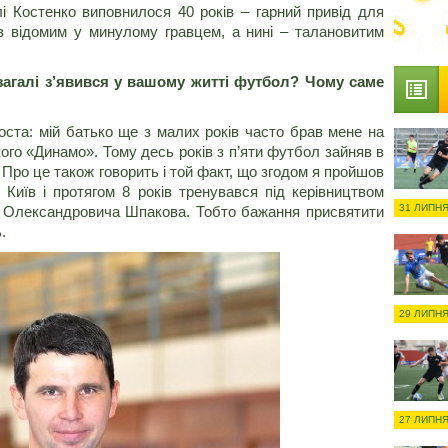
 Костенко виповнилося 40 років – гарний привід для
з відомим у минулому гравцем, а нині – талановитим
взагалі з’явився у вашому житті футбол? Чому саме
оста: мій батько ще з малих років часто брав мене на
кого «Динамо». Тому десь років з п’яти футбол зайняв в
 Про це також говорить і той факт, що згодом я пройшов
їв і протягом 8 років тренувався під керівництвом
31 ЛИПНЯ
 Олександровича Шпакова. Тобто бажання присвятити
.
29 ЛИПНЯ
27 ЛИПНЯ