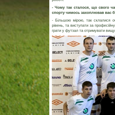
- Чому так сталося, що свого ч
спорту чимось захоплював вас б
- Більшою мірою, так склалися о
рівень, та виступати за професійн
грати у футзал та отримувати вищу 