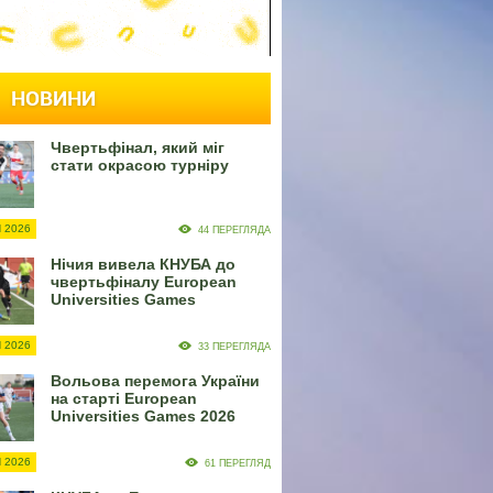
НОВИНИ
Чвертьфінал, який міг
стати окрасою турніру
 2026
44 ПЕРЕГЛЯДА
Нічия вивела КНУБА до
чвертьфіналу European
Universities Games
 2026
33 ПЕРЕГЛЯДА
Вольова перемога України
на старті European
Universities Games 2026
 2026
61 ПЕРЕГЛЯД