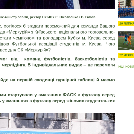
 Екс-міністр освіти, ректор НУБІПУ С. Ніколаєнко і В. Гамов
26 ЛИПНЯ
се, хотілося б згадати переможний для команди Вашого
да «Меркурій» з Київського національного торговельно-
 стати чемпіоном та володарем Кубку м. Києва серед
дою Футбольної асоціації студентів м. Києва. Чого
а все для СК «Меркурій»?
22 ЧЕРВН
мог від команд футболістів, баскетболістів та
з черлідінгу. В індивідуальних видах – це перемоги
ІНШІ НОВ
 йде на першій сходинці турнірної таблиці й маємо
 ми стартували у змаганнях ФАСК з футзалу серед
ь у змаганнях з футзалу серед жіночих студентських