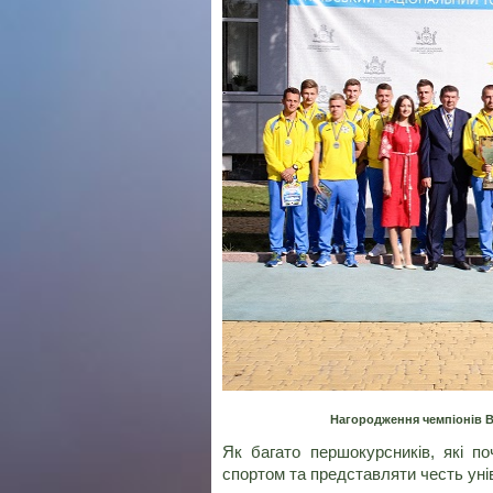
Нагородження чемпіонів Ви
Як багато першокурсників, які 
спортом та представляти честь уні