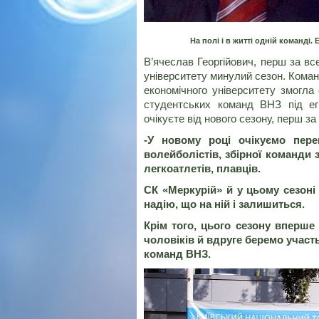
На полі і в житті одній команді.
В’ячеслав Георгійович, перш за в
університету минулий сезон. Коман
економічного університету змогла
студентських команд ВНЗ під егі
очікуєте від нового сезону, перш з
-У новому році очікуємо пере
волейболістів, збірної команди 
легкоатлетів, плавців.
СК «Меркурій» й у цьому сезоні
надію, що на ній і залишиться.
Крім того, цього сезону вперше
чоловіків й вдруге беремо участ
команд ВНЗ.