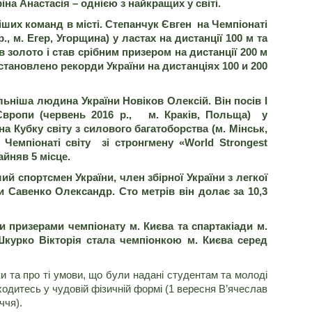
на Анастасія – однією з найкращих у світі.
іших команд в місті. Степанчук Євген на Чемпіонаті
., м. Егер, Угорщина) у ластах на дистанції 100 м та
 золото і став срібним призером на дистанції 200 м
встановлено рекорди України на дистанціях 100 и 200
льніша людина України Новіков Олексій. Він посів І
 Європи (червень 2016 р., м. Краків, Польща) у
на Кубку світу з силового багатоборства (м. Мінськ,
а Чемпіонаті світу зі стронгмену «
World
Strongest
зайняв 5 місце.
 спортсмен України, член збірної України з легкої
и Савенко Олександр. Сто метрів він долає за 10,3
и призерами чемпіонату м. Києва та спартакіади м.
Шкурко Вікторія стала чемпіонкою м. Києва серед
ки та про ті умови, що були надані студентам та молоді
ходитесь у чудовій фізичній формі (1 вересня В’ячеслав
ччя).