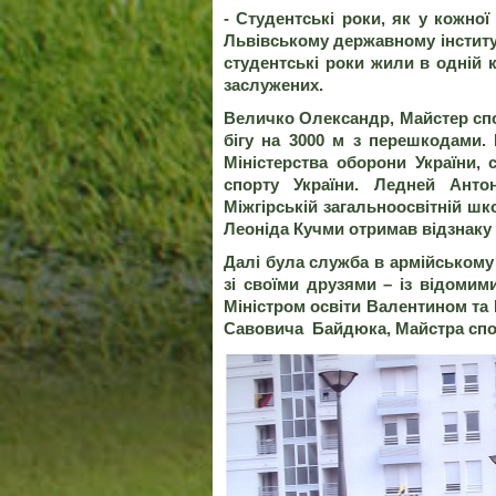
-
Студентські роки, як у кожн
Львівському державному інституті
студентські роки жили в одній к
заслужених.
Величко Олександр, Майстер сп
бігу на 3000 м з перешкодами
Міністерства оборони України, 
спорту України. Ледней Ант
Міжгірській загальноосвітній шко
Леоніда Кучми отримав відзнаку 
Далі була служба в армійському
зі своїми друзями – із відоми
Міністром освіти Валентином та
Савовича Байдюка, Майстра спо