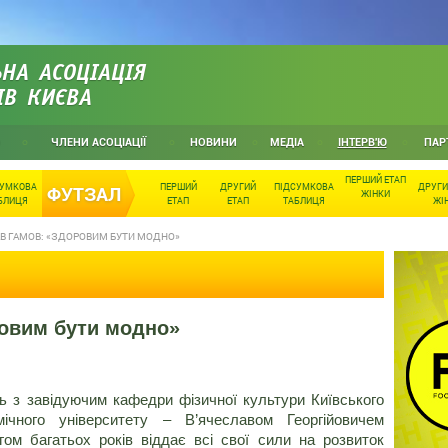
НА АСОЦІАЦІЯ
ІВ КИЄВА
ЧЛЕНИ АСОЦІАЦІЇ
НОВИНИ
МЕДІА
ІНТЕРВ'Ю
ПАР
ПЕРШИЙ ЕТАП
СУМКОВА
ПЕРШИЙ
ДРУГИЙ
ПІДСУМКОВА
ДРУГИ
ФУТЗАЛ
ЖІНКИ
БЛИЦЯ
ЕТАП
ЕТАП
ТАБЛИЦЯ
ЖІ
АВ ГАМОВ: «ЗДОРОВИМ БУТИ МОДНО»
ровим бути модно»
 з завідуючим кафедри фізичної культури Київського
омічного університету – В’ячеславом Георгійовичем
м багатьох років віддає всі свої сили на розвиток