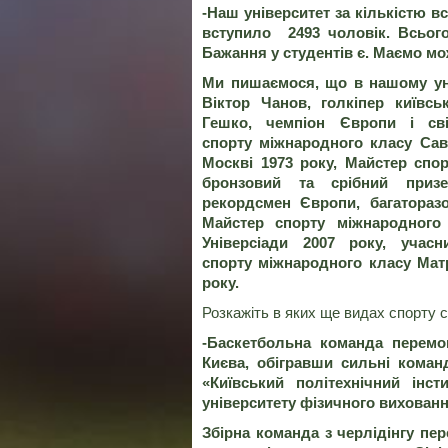
-Наш університет за кількістю вс
вступило 2493 чоловік. Всьог
Бажання у студентів є. Маємо мо
Ми пишаємося, що в нашому уні
Віктор Чанов, голкіпер київс
Гешко, чемпіон Європи і св
спорту
міжнародного класу Сав
Москві 1973 року, Майстер спор
бронзовий та срібний призе
рекордсмен
Європи, багаторазо
Майстер спорту
міжнародног
Універсіади 2007 року, учасн
спорту
міжнародного класу Ма
року.
Розкажіть в яких ще видах спорту 
-Баскетбольна команда перемо
Києва, обігравши сильні команд
«Київський політехнічний інст
університету фізичного виховання
Збірна команда з черлідінгу пе