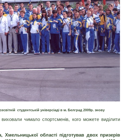
есвітній студентській універсіаді в м. Белград 2009р. знову
ховали чимало спортсменів, кого можете виділити
 Хмельницької області підготував двох призерів