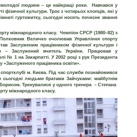
ої молодої людини
–
це найкращі роки. Навчався у
 фізичної культури. Троє з чотирьох хлопців, які у
імнаті гуртожитку, сьогодні носять почесне звання
орту міжнародного класу.
Чемпіон СРСР (1980–82) з
. Полковник Величко очолював Управління спорту
став Заслуженим працівником фізичної культури і
он – Заслужений вчитель України. Працював у
лі № 1 на Закарпатті. У 2002 році з рук Президента
у «Заслуженого працівника освіти».
 спортклубі м. Києва. Під час служби познайомився
ми сьогодні людьми братами Зайчуками: майбутнім
 Борисом. Тренувалися у одного тренера – Степана
рту міжнародного класу.