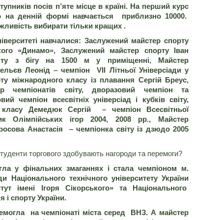
тупників посів п’яте місце в країні. На перший курс
о на денній формі навчається приблизно 10000.
жливість вибирати тільки кращих .
верситеті навчалися: Заслужений майстер спорту
ького «Динамо», Заслужений майстер спорту Іван
іту з бігу на 1500 м у приміщенні, М
айстер
ельєв Леонід – чемпіон
VII
Літньої Універсіади у
ту
міжнародного класу із плавання Сергій Бреус,
р чемпіонатів світу
, дворазовий чемпіон та
вий чемпіон всесвітніх універсіад і кубків світу,
о класу Демедюк Сергій
–
чемпіон Всесвітньої
ик Олімпійських ігор 2004, 2008 рр., Майстер
тросова Анастасія
–
чемпіонка світу із дзюдо 2005
студенти торгового здобувають нагороди та перемоги?
гла у фінальних змаганнях і стала чемпіоном м.
и Національного технічного університету України
итут імені Ігоря Сікорського» та Національного
 і спорту України.
ремогла на чемпіонаті міста серед ВНЗ. А майстер