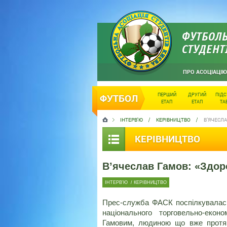
ФУТБОЛЬ
СТУДЕНТ
ПРО АСОЦІАЦІЮ
ПЕРШИЙ
ДРУГИЙ
ПІД
ФУТБОЛ
ЕТАП
ЕТАП
ТА
ІНТЕРВ'Ю
КЕРІВНИЦТВО
В’ЯЧЕСЛ
КЕРІВНИЦТВО
В’ячеслав Гамов: «Здо
ІНТЕРВ'Ю
/
КЕРІВНИЦТВО
Прес-служба ФАСК поспілкувалась
національного торговельно-екон
Гамовим, людиною що вже протяго