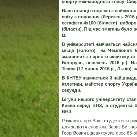
спорту міжнародного класу Сівірі
Наші плавці є однією з найсильн
світу з плавання (березень 2016 р
естафета 4х100 (біласти) виборов
(біласти). Під час змагань було 
м.
В університеті навчається найси
місця (золото) на Чемпіонаті
змаганнях з парного скайтеку та 
Білорусь, вересень 2016 р.). Н
Team
» (17 липня 2016 р., Львів) 
В КНТЕУ навчається й найшвидший
атлетики, майстер спорту Україн
секунди.
Бігуни нашого університету стал
Києва серед ВНЗ, а студентка 
ВНЗ.
Розкажіть про Ваші студентські ро
для заняття спортом. Зараз Ви зна
Георгійович відсвяткував своє 65-рі