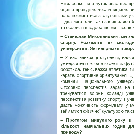
Ніколаєнко не з чуток знає про п
один з провідних дослідницьких в
поле позмагатися зі студентами у с
– два його голи так і залишилися 
та особисті вподобання ми і поспі
– Станіслав Миколайович, ми зн
спорту. Розкажіть, як сього
університеті. Які напрямки пріор
– У нас найкращі студенти, найсил
університеті діє багато секцій: фу
боротьба, теніс, важка атлетика, ги
карате, спортивне орієнтування. Ц
команди Національного універси
Стосовно перспектив зараз на 
тренуватися збірній команді ун
перспектива розвитку спорту в уні
дасть можливість формувати у мол
займатися фізичної культурою та с
– Протягом минулого року в 
кількості навчальних годин д
приводу?