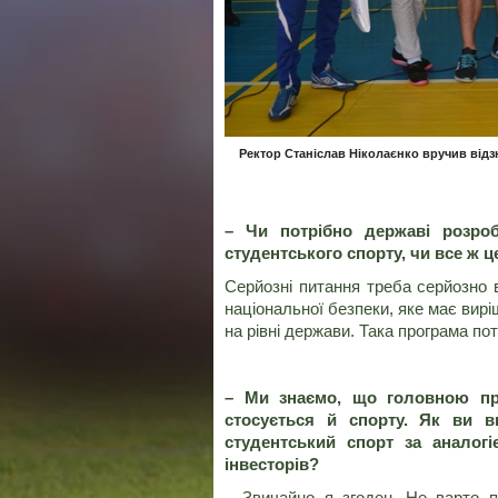
Ректор Станіслав Ніколаєнко вручив від
– Чи потрібно державі розро
студентського спорту, чи все ж 
Серйозні питання треба серйозно 
національної безпеки, яке має виріш
на рівні держави. Така програма пот
–
Ми знаємо, що головною пр
стосується й спорту. Як ви в
студентський спорт за анало
інвесторів?
– Звичайно я згоден. Не варто п