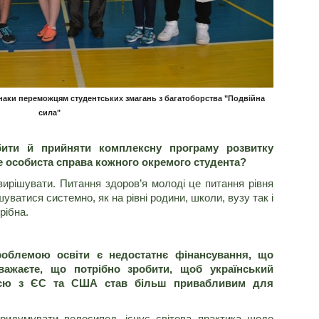
знаки переможцям студентських змагань з багатоборства "Подвійна
сила"
бити й прийняти комплексну програму розвитку
це особиста справа кожного окремого студента?
вирішувати. Питання здоров’я молоді це питання рівня
уватися системно, як на рівні родини, школи, вузу так і
рібна.
облемою освіти є недостатнє фінансування, що
важаєте, що потрібно зробити, щоб український
гією з ЄС та США став більш привабливим для
ридумувати велосипед, існує світова практика щодо