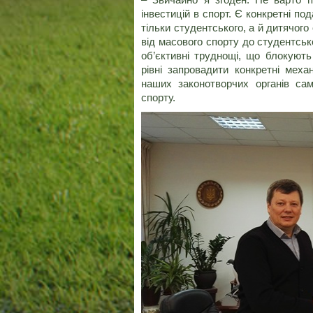
інвестицій в спорт. Є конкретні п
тільки студентського, а й дитячог
від масового спорту до студентськ
об’єктивні труднощі, що блокуют
рівні запровадити конкретні мех
наших законотворчих органів са
спорту.