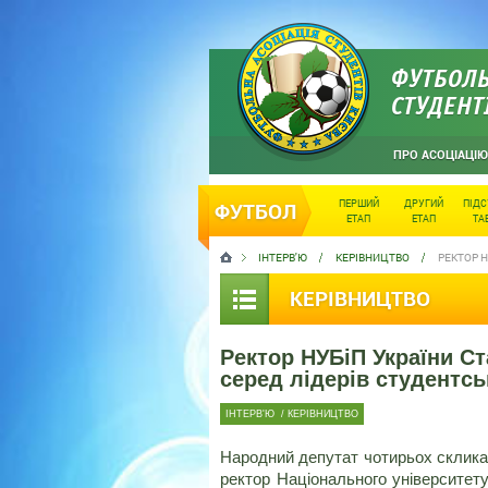
ФУТБОЛЬ
СТУДЕНТ
ПРО АСОЦІАЦІЮ
ПЕРШИЙ
ДРУГИЙ
ПІД
ФУТБОЛ
ЕТАП
ЕТАП
ТА
ІНТЕРВ'Ю
КЕРІВНИЦТВО
РЕКТОР Н
КЕРІВНИЦТВО
Ректор НУБіП України Ст
серед лідерів студентс
ІНТЕРВ'Ю
/
КЕРІВНИЦТВО
Народний депутат чотирьох скликань,
ректор Національного університету