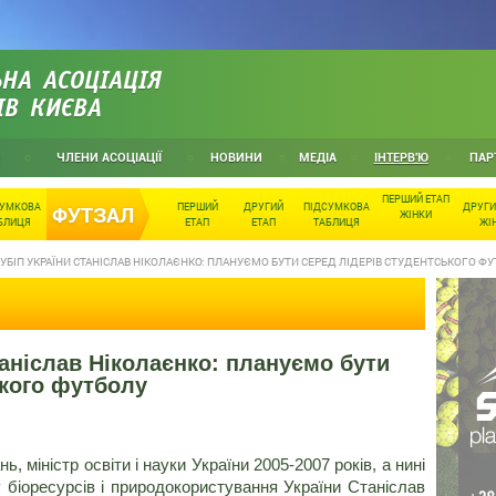
НА АСОЦІАЦІЯ
ІВ КИЄВА
ЧЛЕНИ АСОЦІАЦІЇ
НОВИНИ
МЕДІА
ІНТЕРВ'Ю
ПАР
ПЕРШИЙ ЕТАП
СУМКОВА
ПЕРШИЙ
ДРУГИЙ
ПІДСУМКОВА
ДРУГИ
ФУТЗАЛ
ЖІНКИ
БЛИЦЯ
ЕТАП
ЕТАП
ТАБЛИЦЯ
ЖІ
УБІП УКРАЇНИ СТАНІСЛАВ НІКОЛАЄНКО: ПЛАНУЄМО БУТИ СЕРЕД ЛІДЕРІВ СТУДЕНТСЬКОГО Ф
аніслав Ніколаєнко: плануємо бути
ького футболу
 міністр освіти і науки України 2005-2007 років, а нині
 біоресурсів і природокористування України Станіслав