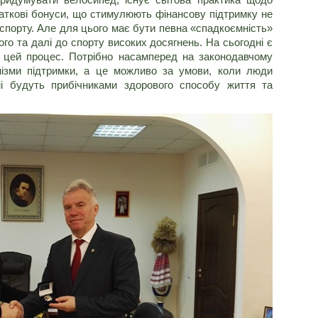
одаткові бонуси, що стимулюють фінансову підтримку не
о спорту. Але для цього має бути певна «спадкоємність»
ого та далі до спорту високих досягнень. На сьогодні є
ь цей процес. Потрібно насамперед на законодавчому
анізми підтримки, а це можливо за умови, коли люди
мі будуть прибічниками здорового способу життя та