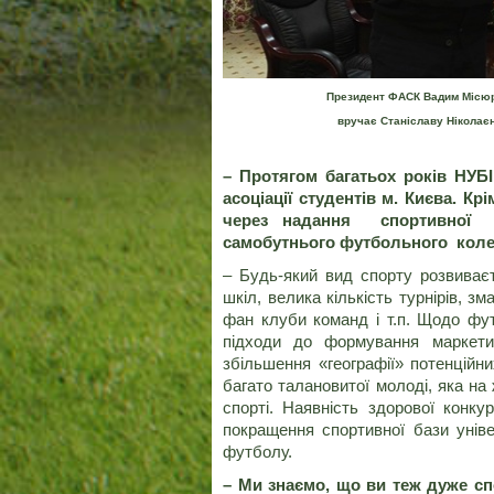
Президент ФАСК Вадим Місюр
вручає Станіславу Ніколає
– Протягом багатьох років НУБ
асоціації студентів м. Києва. К
через надання спортивної і
самобутнього футбольного кол
– Будь-який вид спорту розвиває
шкіл, велика кількість турнірів, з
фан клуби команд і т.п. Щодо фут
підходи до формування маркетин
збільшення «географії» потенційни
багато талановитої молоді, яка на
спорті. Наявність здорової конку
покращення спортивної бази уніве
футболу.
– Ми знаємо, що ви теж дуже сп