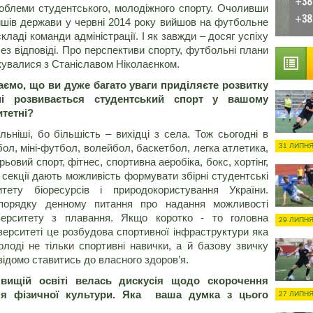
роблеми студентського, молодіжного спорту. Очоливши
ишів держави у червні 2014 року вийшов на футбольне
кладі команди адміністрації. І як завжди – досяг успіху
без відповіді. Про перспективи спорту, футбольні плани
лкувалися з Станіславом Ніколаєнком.
аємо, що ви дуже багато уваги приділяєте розвитку
дні розвивається студентський спорт у вашому
итетні?
ьніші, бо більшість – вихідці з села. Тож сьогодні в
тбол, міні-футбол, волейбол, баскетбол, легка атлетика,
31 ЛИПНЯ
рьовий спорт, фітнес, спортивна аеробіка, бокс, хортінг,
і секції дають можливість формувати збірні студентські
тету біоресурсів і природокористування України.
порядку денному питання про надання можливості
іверситету з плавання. Якщо коротко - то головна
29 ЛИПНЯ
верситеті це розбудова спортивної інфраструктури яка
оді не тільки спортивні навички, а й базову звичку
відомо ставитись до власного здоров’я.
вищій освіті велась дискусія щодо скорочення
ля фізичної культури. Яка ваша думка з цього
27 ЛИПНЯ