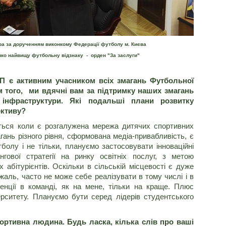
а за дорученням виконкому Федерації футболу м. Києва
нко найвищу футбольну відзнаку - орден "За заслуги"
ІП є активним учасником всіх змагань Футбольної
рім того, ми вдячні вам за підтримку наших змагань
нфраструктури. Які подальші плани розвитку
ективу?
ться коли є розгалужена мережа дитячих спортивних
магань різного рівня, сформована медіа-привабливість, є
болу і не тільки, плануємо застосовувати інноваційні
гової стратегії на ринку освітніх послуг, з метою
х абітурієнтів. Оскільки в сільській місцевості є дуже
 жаль, часто не може себе реалізувати в тому числі і в
ренції в команді, як на мене, тільки на краще. Плюс
рситету. Плануємо бути серед лідерів студентського
ортивна людина. Будь ласка, кілька слів про ваші