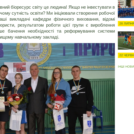
овний біоресурс світу це людина! Якщо не інвестувати в
 чому сутність освіти? Ми ініціювали створення робочої
аші викладачі кафедри фізичного виховання, відомі
26 ЛИПНЯ
 юристи, результатом роботи цієї групи є вироблення
аше бачення необхідності та реформування системи
вищому навчальному закладі.
22 ЧЕРВН
ІНШІ НОВ