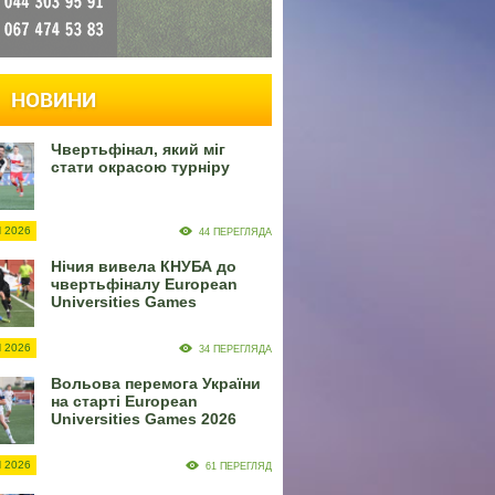
НОВИНИ
Чвертьфінал, який міг
стати окрасою турніру
 2026
44 ПЕРЕГЛЯДА
Нічия вивела КНУБА до
чвертьфіналу European
Universities Games
 2026
34 ПЕРЕГЛЯДА
Вольова перемога України
на старті European
Universities Games 2026
 2026
61 ПЕРЕГЛЯД