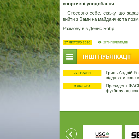
спортивні уподобання.
– Стосовно себе, скажу, що зараз
вийти з Вами на майданчик та позм
Розмову вів Денис Бобр
27 ЛЮТОГО 2016
2776 ПЕРЕГЛЯДІВ
ІНШІ ПУБЛІКАЦІЇ
Гринь Андрій Р
27 ГРУДНЯ
віддавати своє 
Президент ФАСК
9 ЛЮТОГО
футболу оцінюю