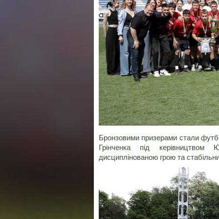
Бронзовими призерами стали футбол
Грінченка під керівництвом 
дисциплінованою грою та стабільн