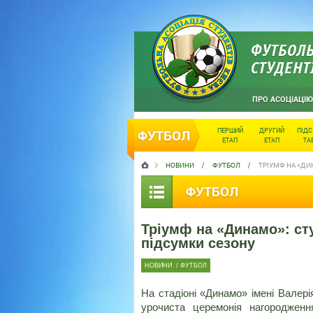
ФУТБОЛЬ
СТУДЕНТ
ПРО АСОЦІАЦІЮ
ПЕРШИЙ
ДРУГИЙ
ПІД
ФУТБОЛ
ЕТАП
ЕТАП
ТА
НОВИНИ
ФУТБОЛ
ТРІУМФ НА «ДИ
ФУТБОЛ
Тріумф на «Динамо»: ст
підсумки сезону
НОВИНИ
/
ФУТБОЛ
На стадіоні «Динамо» імені Валер
урочиста церемонія нагороджен