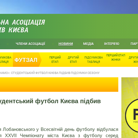
НА АСОЦІАЦІЯ
ІВ КИЄВА
ЧЛЕНИ АСОЦІАЦІЇ
НОВИНИ
МЕДІА
ІНТЕРВ'Ю
ПАР
ПЕРШИЙ ЕТАП
СУМКОВА
ПЕРШИЙ
ДРУГИЙ
ПІДСУМКОВА
ДРУГИ
ФУТЗАЛ
ЖІНКИ
БЛИЦЯ
ЕТАП
ЕТАП
ТАБЛИЦЯ
ЖІ
НАМО»: СТУДЕНТСЬКИЙ ФУТБОЛ КИЄВА ПІДБИВ ПІДСУМКИ СЕЗОНУ
удентський футбол Києва підбив
ія Лобановського у Всесвітній день футболу відбулася
ня ХХVІІ Чемпіонату міста Києва з футболу серед