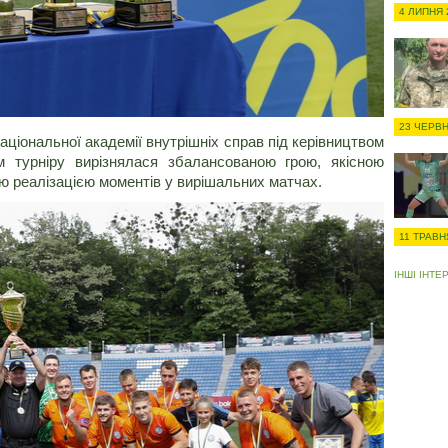
4 ЛИПНЯ 
23 ЧЕРВН
ціональної академії внутрішніх справ під керівництвом
м турніру вирізнялася збалансованою грою, якісною
ю реалізацією моментів у вирішальних матчах.
11 ТРАВН
ІНШІ ІНТЕ