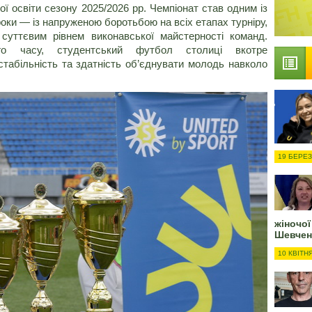
ї освіти сезону 2025/2026 рр. Чемпіонат став одним із
роки — із напруженою боротьбою на всіх етапах турніру,
 суттєвим рівнем виконавської майстерності команд.
го часу, студентський футбол столиці вкотре
стабільність та здатність об’єднувати молодь навколо
19 БЕРЕЗ
жіночої
Шевчен
10 КВІТН