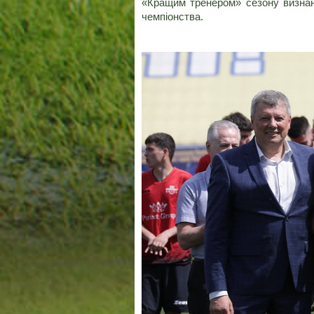
«Кращим тренером» сезону визна
чемпіонства.