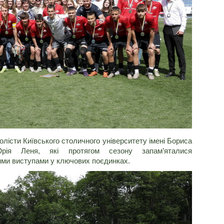
істи Київського столичного університету імені Бориса
Юрія Леня, які протягом сезону запам’яталися
ими виступами у ключових поєдинках.