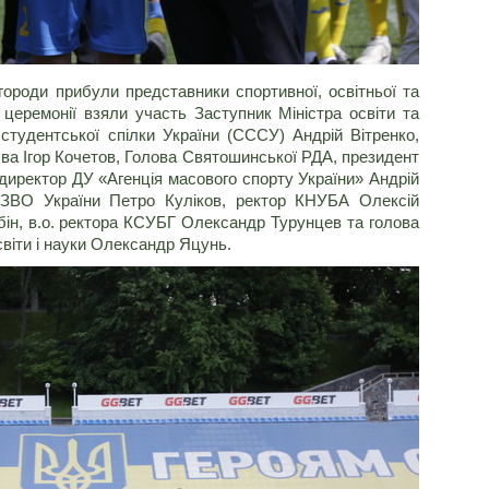
городи прибули представники спортивної, освітньої та
 церемонії взяли участь Заступник Міністра освіти та
 студентської спілки України (СССУ) Андрій Вітренко,
єва Ігор Кочетов, Голова Святошинської РДА, президент
 директор ДУ «Агенція масового спорту України» Андрій
в ЗВО України Петро Куліков, ректор КНУБА Олексій
ін, в.о. ректора КСУБГ Олександр Турунцев та голова
світи і науки Олександр Яцунь.