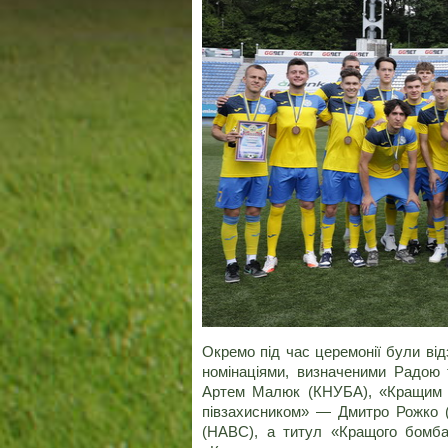
Окремо під час церемонії були від
номінаціями, визначеними Радою
Артем Малюк (КНУБА), «Кращим 
півзахисником» — Дмитро Рожко
(НАВС), а титул «Кращого бомб