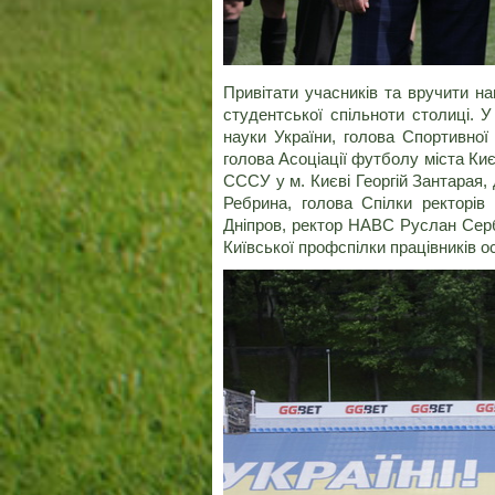
Привітати учасників та вручити на
студентської спільноти столиці. У
науки України, голова Спортивної
голова Асоціації футболу міста Ки
СССУ у м. Києві Георгій Зантарая,
Ребрина, голова Спілки ректорі
Дніпров, ректор НАВС Руслан Серб
Київської профспілки працівників о