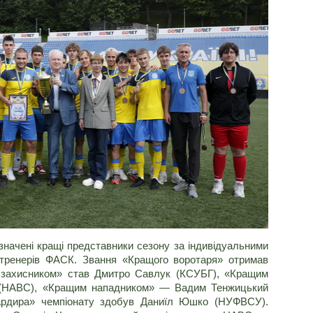
значені кращі представники сезону за індивідуальними
 тренерів ФАСК. Звання «Кращого воротаря» отримав
захисником» став Дмитро Савлук (КСУБГ), «Кращим
 (НАВС), «Кращим нападником» — Вадим Тенжицький
ардира» чемпіонату здобув Даниїл Юшко (НУФВСУ).