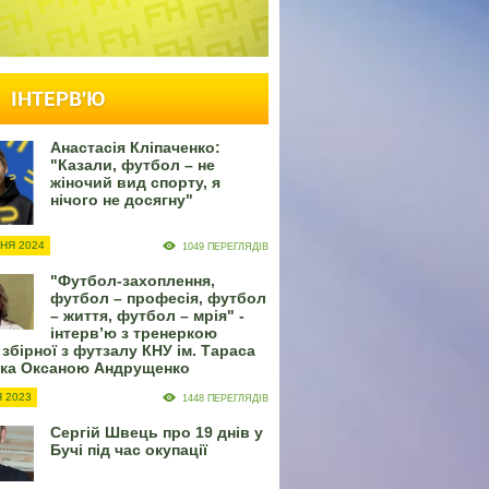
ІНТЕРВ'Ю
Анастасія Кліпаченко:
"Казали, футбол – не
жіночий вид спорту, я
нічого не досягну"
НЯ 2024
1049 ПЕРЕГЛЯДІВ
"Футбол-захоплення,
футбол – професія, футбол
– життя, футбол – мрія" -
інтерв’ю з тренеркою
 збірної з футзалу КНУ ім. Тараса
ка Оксаною Андрущенко
Я 2023
1448 ПЕРЕГЛЯДІВ
Сергій Швець про 19 днів у
Бучі під час окупації