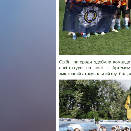
Срібні нагороди здобула команда 
архітектури на чолі з Артемо
змістовний атакувальний футбол, ха