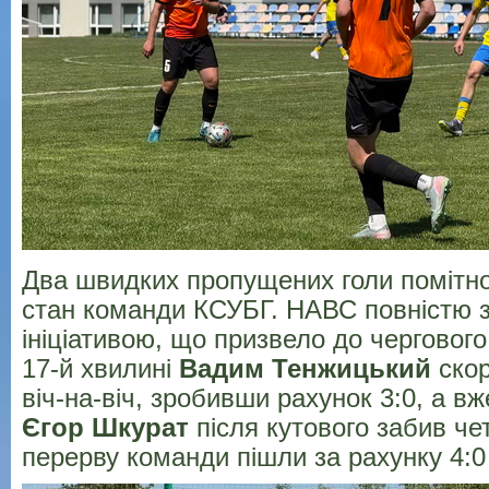
Два швидких пропущених голи помітн
стан команди КСУБГ. НАВС повністю 
ініціативою, що призвело до чергового 
17-й хвилині
Вадим Тенжицький
скор
віч-на-віч, зробивши рахунок 3:0, а вж
Єгор Шкурат
після кутового забив че
перерву команди пішли за рахунку 4:0