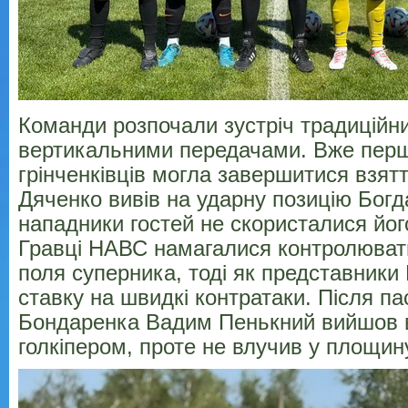
Команди розпочали зустріч традиційн
вертикальними передачами. Вже перш
грінченківців могла завершитися взят
Дяченко вивів на ударну позицію Богд
нападники гостей не скористалися йо
Гравці НАВС намагалися контролювати
поля суперника, тоді як представник
ставку на швидкі контратаки. Після па
Бондаренка Вадим Пенькний вийшов ві
голкіпером, проте не влучив у площину