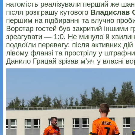
натомість реалізували перший же шанс
після розіграшу кутового
Владислав 
першим на підбиранні та влучно пробив
Воротар гостей був закритий іншими г
зреагувати — 1:0. Не минуло й хвилини
подвоїли перевагу: після активних дій
лівому фланзі та прострілу у штрафн
Данило Грицай зрізав м’яч у власні во