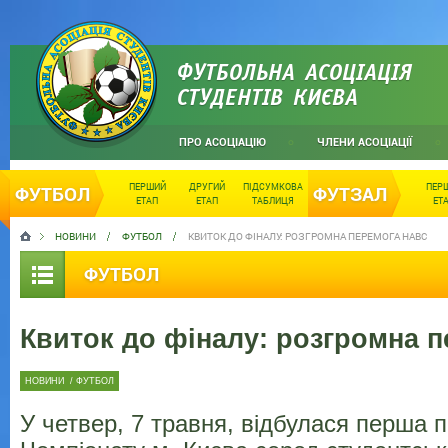
ФУТБОЛЬНА АСОЦІАЦІЯ
СТУДЕНТІВ КИЄВА
ПРО АСОЦІАЦІЮ
ЧЛЕНИ АСОЦІАЦІЇ
ПЕРШИЙ
ДРУГИЙ
ПІДСУМКОВА
ПЕР
ФУТБОЛ
ФУТЗАЛ
ЕТАП
ЕТАП
ТАБЛИЦЯ
ЕТ
НОВИНИ
ФУТБОЛ
КВИТОК ДО ФІНАЛУ: РОЗГРОМНА ПЕРЕМОГА НАВС
ФУТБОЛ
Квиток до фіналу: розгромна 
НОВИНИ
/
ФУТБОЛ
У четвер, 7 травня, відбулася перша 