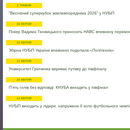
2 ТРАВНЯ
"Весняний суперкубок землевпорядника 2026" у НУБіП
29 КВІТНЯ
Покер Вадима Тенжицького приносить НАВС впевнену перемо
28 КВІТНЯ
Збірна НУБіП України впевнено подолала «Політехнік»
21 КВІТНЯ
Університет Грінченка вириває путівку до півфіналу
20 КВІТНЯ
П’ять голів без відповіді: КНУБА виходить у півфінал
14 КВІТНЯ
НУБіП виходить у лідери: напружене ІІ коло футбольного чемп