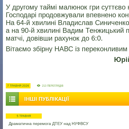
У другому таймі малюнок гри суттєво 
Господарі продовжували впевнено кон
На 64-й хвилині Владислав Синиченк
а на 90-й хвилині Вадим Тенжицький п
матчі, довівши рахунок до 6:0.
Вітаємо збірну НАВС із переконливим
Юрі
7 ТРАВНЯ 2026
213 ПЕРЕГЛЯДІВ
ІНШІ ПУБЛІКАЦІЇ
5 ТРАВНЯ
Драматична перемога ДТЕУ над НУФВСУ