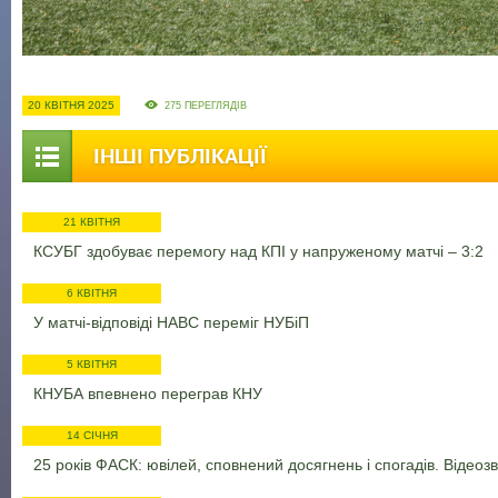
20 КВІТНЯ 2025
275 ПЕРЕГЛЯДІВ
ІНШІ ПУБЛІКАЦІЇ
21 КВІТНЯ
КСУБГ здобуває перемогу над КПІ у напруженому матчі – 3:2
6 КВІТНЯ
У матчі-відповіді НАВС переміг НУБіП
5 КВІТНЯ
КНУБА впевнено переграв КНУ
14 СІЧНЯ
25 років ФАСК: ювілей, сповнений досягнень і спогадів. Відеозві