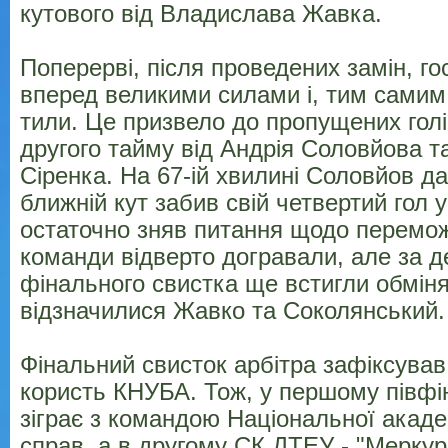
кутового від Владислава Жавка.
Поперерві, після проведених замін, го
вперед великими силами і, тим самим,
тили. Це призвело до пропущених голі
другого тайму від Андрія Соловйова 
Сіренка. На 67-ій хвилині Соловйов д
ближній кут забив свій четвертий гол у 
остаточно зняв питання щодо перемож
команди відверто догравали, але за д
фінального свистка ще встигли обміня
відзначилися Жавко та Соколянський.
Фінальний свисток арбітра зафіксував
користь КНУБА. Тож, у першому півфін
зіграє з командою Національної акаде
справ, а в другому СК ДТЕУ - "Меркур