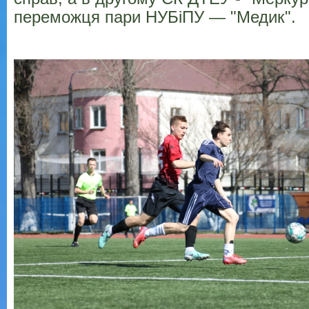
переможця пари НУБіПУ — "Медик".