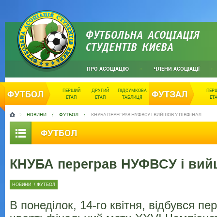
ФУТБОЛЬНА АСОЦІАЦІЯ
СТУДЕНТІВ КИЄВА
ПРО АСОЦІАЦІЮ
ЧЛЕНИ АСОЦІАЦІЇ
ПЕРШИЙ
ДРУГИЙ
ПІДСУМКОВА
ПЕР
ФУТБОЛ
ФУТЗАЛ
ЕТАП
ЕТАП
ТАБЛИЦЯ
ЕТ
НОВИНИ
ФУТБОЛ
КНУБА ПЕРЕГРАВ НУФВСУ І ВИЙШОВ У ПІВФІНАЛ
ФУТБОЛ
КНУБА переграв НУФВСУ і вий
НОВИНИ
/
ФУТБОЛ
В понеділок, 14-го квітня, відбувся пе