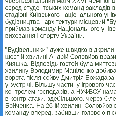
чвертьфінальний матч XXVІ Чемпіонат
серед студентських команд закладів в
стадіоні Київського національного уні
будівництва і архітектури місцевий "Б
приймав команду Національного уніве
виховання і спорту України.
"Будівельники" дуже швидко відкрили 
шостій хвилині Андрій Соловйов враз
Кияшка. Відповідь гостей була миттєв
хвилину Володимир Маніленко добива
ворота після сейву Дмитрія Божадара 
у зустрічі. Більшу частину ігрового час
контролем господарів, а НУФВСУ нам
в контр-атаки, здебільшого, через Ол
Бойченка. На 26-ій хвилині Соловйов 
команду вперед, забивши головою післ