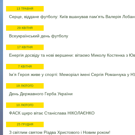
13 ТРАВНЯ
Серце, віддане футболу: Київ вшанував пам’ять Валерія Лобан
29 КВІТНЯ
Всеукраїнський день футболу
17 КВІТНЯ
Енергія досвіду та нові вершини: вітаємо Миколу Костенка з Юв
7 КВІТНЯ
Ім’я Героя живе у спорті: Меморіал імені Сергія Романчука у Н
19 ЛЮТОГО
День Державного Герба України
10 ЛЮТОГО
ФАСК щиро вітає Станіслава НІКОЛАЄНКО
25 ГРУДНЯ
З світлим святом Різдва Христового і Новим роком!