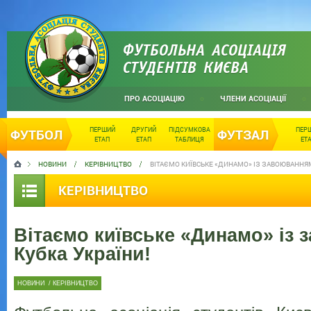
ФУТБОЛЬНА АСОЦІАЦІЯ
СТУДЕНТІВ КИЄВА
ПРО АСОЦІАЦІЮ
ЧЛЕНИ АСОЦІАЦІЇ
ПЕРШИЙ
ДРУГИЙ
ПІДСУМКОВА
ПЕР
ФУТБОЛ
ФУТЗАЛ
ЕТАП
ЕТАП
ТАБЛИЦЯ
ЕТ
НОВИНИ
КЕРІВНИЦТВО
ВІТАЄМО КИЇВСЬКЕ «ДИНАМО» ІЗ ЗАВОЮВАННЯМ
КЕРІВНИЦТВО
Вітаємо київське «Динамо» із
Кубка України!
НОВИНИ
/
КЕРІВНИЦТВО