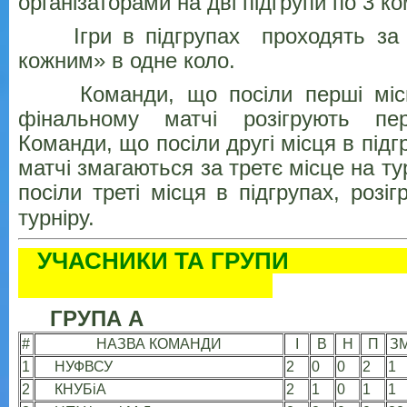
організаторами на дві підгрупи по 3 к
Ігри в підгрупах проходять за 
кожним» в одне коло.
Команди, що посіли перші місця
фінальному матчі розігрують пер
Команди, що посіли другі місця в підг
матчі змагаються за третє місце на ту
посіли треті місця в підгрупах, розіг
турніру.
УЧАСНИКИ ТА
ГРУПА 
#
НАЗВА КОМАНДИ
І
В
Н
П
З
1
НУФВСУ
2
0
0
2
1
2
КНУБіА
2
1
0
1
1