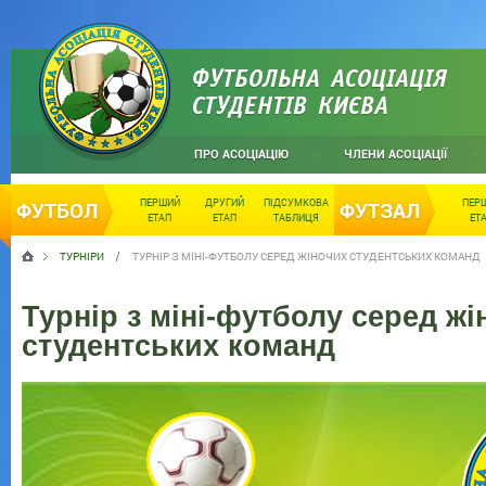
ФУТБОЛЬНА АСОЦІАЦІЯ
СТУДЕНТІВ КИЄВА
ПРО АСОЦІАЦІЮ
ЧЛЕНИ АСОЦІАЦІЇ
ПЕРШИЙ
ДРУГИЙ
ПІДСУМКОВА
ПЕР
ФУТБОЛ
ФУТЗАЛ
ЕТАП
ЕТАП
ТАБЛИЦЯ
ЕТ
ТУРНІРИ
ТУРНІР З МІНІ-ФУТБОЛУ СЕРЕД ЖІНОЧИХ СТУДЕНТСЬКИХ КОМАНД
Турнір з міні-футболу серед жі
студентських команд