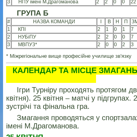
3
НПУ імені М.Драгоманова
2
2
0
0
22
ГРУПА Б
#
НАЗВА КОМАНДИ
І
В
Н
П
З
1
КПІ
2
1
0
1
7
2
НУБіПУ
2
2
0
0
7
3
МВПУЗ*
2
0
0
2
3
* Міжрегіональне вище професійне училище зв'язку
КАЛЕНДАР ТА МІСЦЕ
Ігри Турніру проходять протягом дво
квітня). 25 квітня – матчі у підгрупах. 
зустрічі та фінальна гра.
Змагання проводяться у спортзал
імені М.Драгоманова.