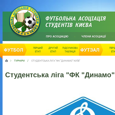
ФУТБОЛЬНА АСОЦІАЦІЯ
СТУДЕНТІВ КИЄВА
ПРО АСОЦІАЦІЮ
ЧЛЕНИ АСОЦІАЦІЇ
ПЕРШИЙ
ДРУГИЙ
ПІДСУМКОВА
ПЕР
ФУТБОЛ
ФУТЗАЛ
ЕТАП
ЕТАП
ТАБЛИЦЯ
ЕТ
ТУРНІРИ
СТУДЕНТСЬКА ЛІГА "ФК "ДИНАМО" КИЇВ"
Студентська ліга "ФК "Динамо"