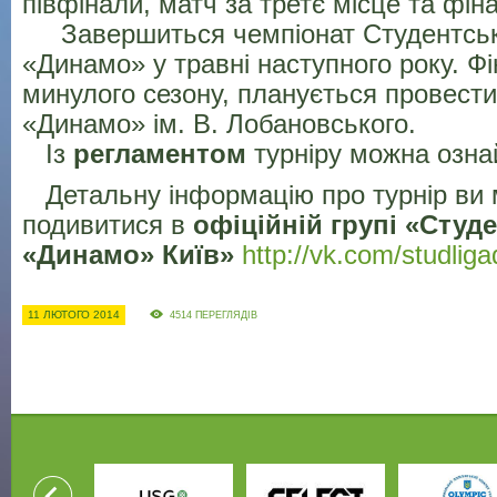
півфінали, матч за третє місце та фін
Завершиться чемпіонат Студентсько
«Динамо» у травні наступного року. Фін
минулого сезону, планується провести 
«Динамо» ім. В. Лобановського.
Із
регламентом
турніру можна озн
Детальну інформацію про турнір ви
подивитися в
офіційній групі «Студ
«Динамо» Київ»
http://vk.com/studliga
11 ЛЮТОГО 2014
4514 ПЕРЕГЛЯДІВ