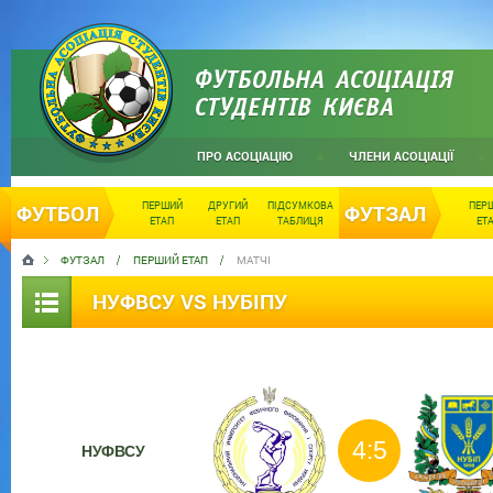
ФУТБОЛЬНА АСОЦІАЦІЯ
СТУДЕНТІВ КИЄВА
ПРО АСОЦІАЦІЮ
ЧЛЕНИ АСОЦІАЦІЇ
ПЕРШИЙ
ДРУГИЙ
ПІДСУМКОВА
ПЕР
ФУТБОЛ
ФУТЗАЛ
ЕТАП
ЕТАП
ТАБЛИЦЯ
ЕТ
ФУТЗАЛ
ПЕРШИЙ ЕТАП
МАТЧІ
НУФВСУ VS НУБІПУ
4:5
НУФВСУ