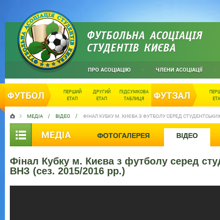
ФУТБОЛЬНА АСОЦІАЦІЯ
СТУДЕНТІВ КИЄВА
ПРО АСОЦІАЦІЮ
ЧЛЕНИ АСОЦІАЦІЇ
ПЕРШИЙ
ДРУГИЙ
ПІДСУМКОВА
ПЕР
ФУТБОЛ
ФУТЗАЛ
ЕТАП
ЕТАП
ТАБЛИЦЯ
ЕТ
МЕДІА
ВІДЕО
ФІНАЛ КУБКУ М. КИЄВА З ФУТБОЛУ СЕРЕД СТУДЕНТСЬКИХ 
МЕДІА
ФОТОГАЛЕРЕЯ
ВІДЕО
Фінал Кубку м. Києва з футболу серед ст
ВНЗ (сез. 2015/2016 рр.)