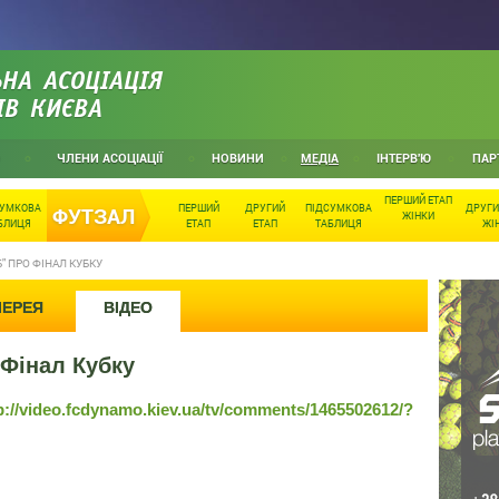
НА АСОЦІАЦІЯ
ІВ КИЄВА
ЧЛЕНИ АСОЦІАЦІЇ
НОВИНИ
МЕДІА
ІНТЕРВ'Ю
ПАР
ПЕРШИЙ ЕТАП
СУМКОВА
ПЕРШИЙ
ДРУГИЙ
ПІДСУМКОВА
ДРУГИ
ФУТЗАЛ
ЖІНКИ
БЛИЦЯ
ЕТАП
ЕТАП
ТАБЛИЦЯ
ЖІ
" ПРО ФІНАЛ КУБКУ
ЛЕРЕЯ
ВІДЕО
Фінал Кубку
p://video.fcdynamo.kiev.ua/tv/comments/1465502612/?