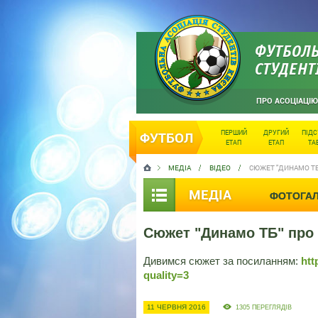
ФУТБОЛЬ
СТУДЕНТ
ПРО АСОЦІАЦІЮ
ПЕРШИЙ
ДРУГИЙ
ПІД
ФУТБОЛ
ЕТАП
ЕТАП
ТА
МЕДІА
ВІДЕО
СЮЖЕТ "ДИНАМО ТБ
МЕДІА
ФОТОГА
Сюжет "Динамо ТБ" про 
Дивимся сюжет за посиланням:
htt
quality=3
11 ЧЕРВНЯ 2016
1305 ПЕРЕГЛЯДІВ