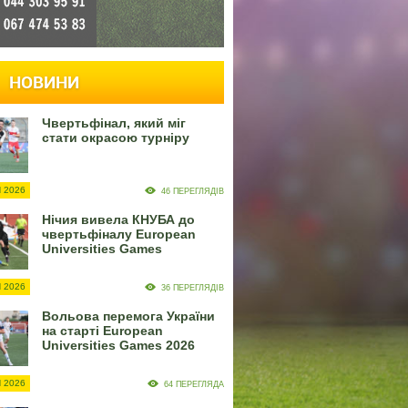
НОВИНИ
Чвертьфінал, який міг
стати окрасою турніру
 2026
46 ПЕРЕГЛЯДІВ
Нічия вивела КНУБА до
чвертьфіналу European
Universities Games
 2026
36 ПЕРЕГЛЯДІВ
Вольова перемога України
на старті European
Universities Games 2026
 2026
64 ПЕРЕГЛЯДА