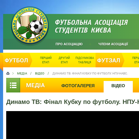
ФУТБОЛЬНА АСОЦІАЦІЯ
СТУДЕНТІВ КИЄВА
ПРО АСОЦІАЦІЮ
ЧЛЕНИ АСОЦІАЦІЇ
ПЕРШИЙ
ДРУГИЙ
ПІДСУМКОВА
ПЕР
ФУТБОЛ
ФУТЗАЛ
ЕТАП
ЕТАП
ТАБЛИЦЯ
ЕТ
МЕДІА
ВІДЕО
ДИНАМО ТВ: ФІНАЛ КУБКУ ПО ФУТБОЛУ. НПУ-НАВС.
МЕДІА
ФОТОГАЛЕРЕЯ
ВІДЕО
Динамо ТВ: Фінал Кубку по футболу. НПУ