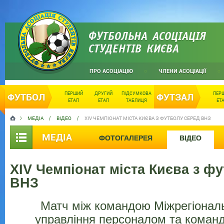
ФУТБОЛЬНА АСОЦІАЦІЯ
СТУДЕНТІВ КИЄВА
ПРО АСОЦІАЦІЮ
ЧЛЕНИ АСОЦІАЦІЇ
ПЕРШИЙ
ДРУГИЙ
ПІДСУМКОВА
ПЕР
ФУТБОЛ
ФУТЗАЛ
ЕТАП
ЕТАП
ТАБЛИЦЯ
ЕТ
МЕДІА
ВІДЕО
XIV ЧЕМПІОНАТ МІСТА КИЄВА З ФУТБОЛУ СЕРЕД ВНЗ
МЕДІА
ФОТОГАЛЕРЕЯ
ВІДЕО
XIV Чемпіонат міста Києва з ф
ВНЗ
Матч між командою Міжрегіональ
управління персоналом та коман