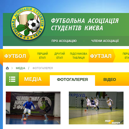
ФУТБОЛЬНА АСОЦІАЦІЯ
СТУДЕНТІВ КИЄВА
ПРО АСОЦІАЦІЮ
ЧЛЕНИ АСОЦІАЦІЇ
ПЕРШИЙ
ДРУГИЙ
ПІДСУМКОВА
ПЕР
ФУТБОЛ
ФУТЗАЛ
ЕТАП
ЕТАП
ТАБЛИЦЯ
ЕТ
МЕДІА
ФОТОГАЛЕРЕЯ
МЕДІА
ФОТОГАЛЕРЕЯ
ВІДЕО