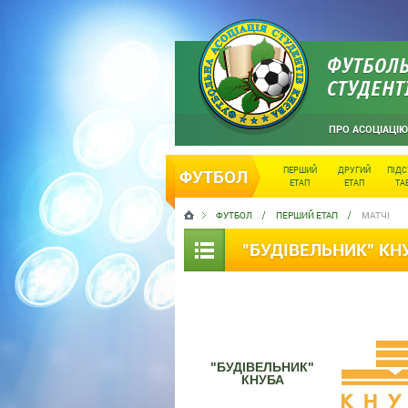
ФУТБОЛЬ
СТУДЕНТ
ПРО АСОЦІАЦІЮ
ПЕРШИЙ
ДРУГИЙ
ПІД
ФУТБОЛ
ЕТАП
ЕТАП
ТА
ФУТБОЛ
ПЕРШИЙ ЕТАП
МАТЧІ
"БУДІВЕЛЬНИК" КН
"БУДІВЕЛЬНИК"
КНУБА