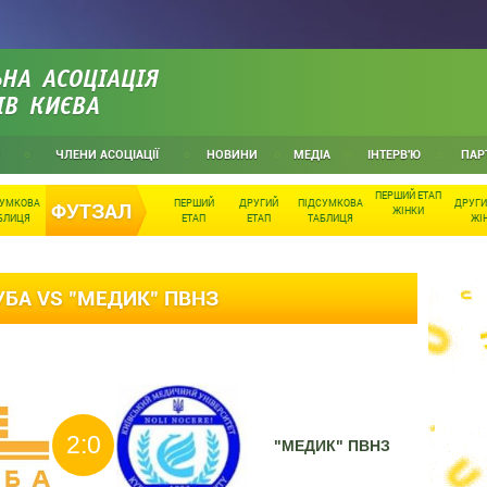
НА АСОЦІАЦІЯ
ІВ КИЄВА
ЧЛЕНИ АСОЦІАЦІЇ
НОВИНИ
МЕДІА
ІНТЕРВ'Ю
ПАР
ПЕРШИЙ ЕТАП
СУМКОВА
ПЕРШИЙ
ДРУГИЙ
ПІДСУМКОВА
ДРУГИ
ФУТЗАЛ
ЖІНКИ
БЛИЦЯ
ЕТАП
ЕТАП
ТАБЛИЦЯ
ЖІ
УБА VS "МЕДИК" ПВНЗ
2:0
"МЕДИК" ПВНЗ