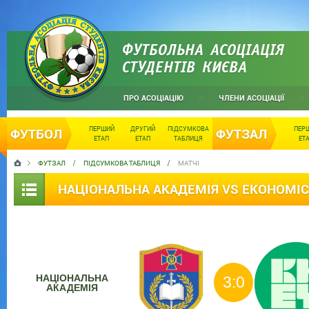
ФУТБОЛЬНА АСОЦІАЦІЯ
СТУДЕНТІВ КИЄВА
ПРО АСОЦІАЦІЮ
ЧЛЕНИ АСОЦІАЦІЇ
ПЕРШИЙ
ДРУГИЙ
ПІДСУМКОВА
ПЕР
ФУТБОЛ
ФУТЗАЛ
ЕТАП
ЕТАП
ТАБЛИЦЯ
ЕТ
ФУТЗАЛ
ПІДСУМКОВА ТАБЛИЦЯ
МАТЧІ
НАЦІОНАЛЬНА АКАДЕМІЯ VS ЕКОНОМІС
НАЦІОНАЛЬНА
3:0
АКАДЕМІЯ