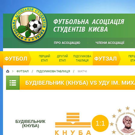
ФУТБОЛЬНА АСОЦІАЦІЯ
СТУДЕНТІВ КИЄВА
ПРО АСОЦІАЦІЮ
ЧЛЕНИ АСОЦІАЦІЇ
ПЕРШИЙ
ДРУГИЙ
ПІДСУМКОВА
ПЕР
ФУТБОЛ
ФУТЗАЛ
ЕТАП
ЕТАП
ТАБЛИЦЯ
ЕТ
ФУТЗАЛ
ПІДСУМКОВА ТАБЛИЦЯ
МАТЧІ
БУДІВЕЛЬНИК (КНУБА) VS УДУ ІМ. М
БУДІВЕЛЬНИК
1:1
(КНУБА)