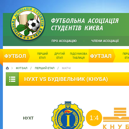
ФУТБОЛЬНА АСОЦІАЦІЯ
СТУДЕНТІВ КИЄВА
ПРО АСОЦІАЦІЮ
ЧЛЕНИ АСОЦІАЦІЇ
ПЕРШИЙ
ДРУГИЙ
ПІДСУМКОВА
ПЕР
ФУТБОЛ
ФУТЗАЛ
ЕТАП
ЕТАП
ТАБЛИЦЯ
ЕТ
ФУТЗАЛ
ПЕРШИЙ ЕТАП
МАТЧІ
НУХТ VS БУДІВЕЛЬНИК (КНУБА)
1:4
НУХТ