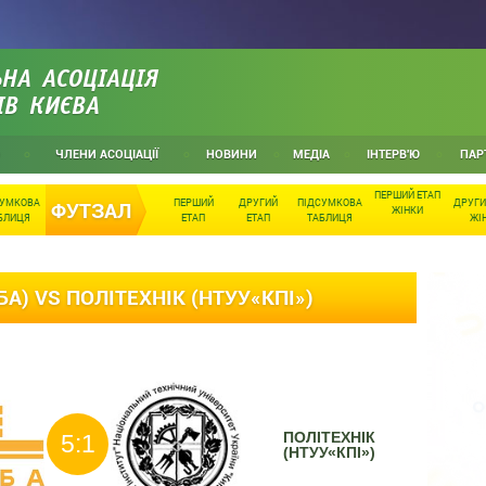
НА АСОЦІАЦІЯ
ІВ КИЄВА
ЧЛЕНИ АСОЦІАЦІЇ
НОВИНИ
МЕДІА
ІНТЕРВ'Ю
ПАР
ПЕРШИЙ ЕТАП
СУМКОВА
ПЕРШИЙ
ДРУГИЙ
ПІДСУМКОВА
ДРУГИ
ФУТЗАЛ
ЖІНКИ
БЛИЦЯ
ЕТАП
ЕТАП
ТАБЛИЦЯ
ЖІ
А) VS ПОЛІТЕХНІК (НТУУ«КПІ»)
ПОЛІТЕХНІК
5:1
(НТУУ«КПІ»)