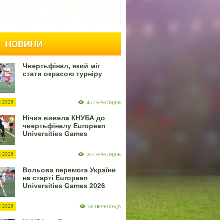
НОВИНИ
Чвертьфінал, який міг
стати окрасою турніру
 2026
45 ПЕРЕГЛЯДІВ
Нічия вивела КНУБА до
чвертьфіналу European
Universities Games
 2026
35 ПЕРЕГЛЯДІВ
Вольова перемога України
на старті European
Universities Games 2026
 2026
62 ПЕРЕГЛЯДА