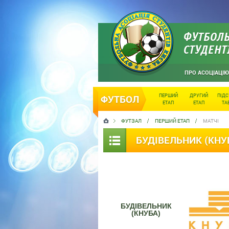
ФУТБОЛЬ
СТУДЕНТ
ПРО АСОЦІАЦІЮ
ПЕРШИЙ
ДРУГИЙ
ПІД
ФУТБОЛ
ЕТАП
ЕТАП
ТА
ФУТЗАЛ
ПЕРШИЙ ЕТАП
МАТЧІ
БУДІВЕЛЬНИК (КНУБ
БУДІВЕЛЬНИК
(КНУБА)