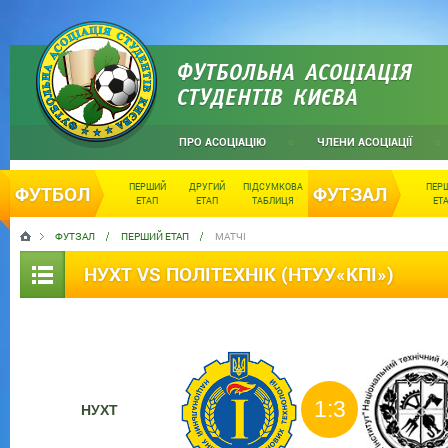
ФУТБОЛЬНА АСОЦІАЦІЯ
СТУДЕНТІВ КИЄВА
ПРО АСОЦІАЦІЮ
ЧЛЕНИ АСОЦІАЦІЇ
ПЕРШИЙ
ДРУГИЙ
ПІДСУМКОВА
ПЕР
ФУТБОЛ
ФУТЗАЛ
ЕТАП
ЕТАП
ТАБЛИЦЯ
ЕТ
ФУТЗАЛ
ПЕРШИЙ ЕТАП
МАТЧІ
НУХТ VS ПОЛІТЕХНІК (НТУУ«КПІ»)
1:3
НУХТ