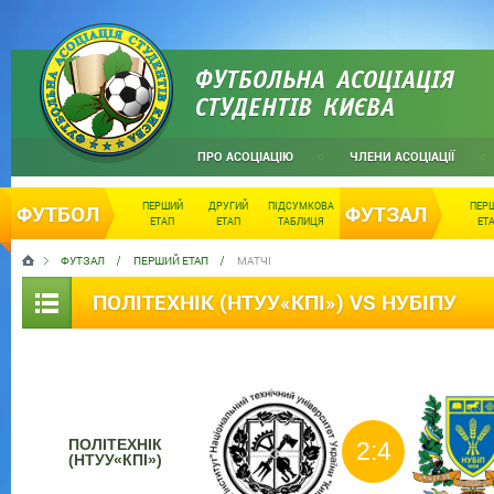
ФУТБОЛЬНА АСОЦІАЦІЯ
СТУДЕНТІВ КИЄВА
ПРО АСОЦІАЦІЮ
ЧЛЕНИ АСОЦІАЦІЇ
ПЕРШИЙ
ДРУГИЙ
ПІДСУМКОВА
ПЕР
ФУТБОЛ
ФУТЗАЛ
ЕТАП
ЕТАП
ТАБЛИЦЯ
ЕТ
ФУТЗАЛ
ПЕРШИЙ ЕТАП
МАТЧІ
ПОЛІТЕХНІК (НТУУ«КПІ») VS НУБІПУ
ПОЛІТЕХНІК
2:4
(НТУУ«КПІ»)