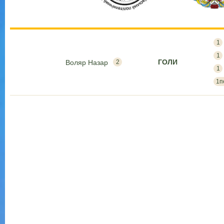
1
1
ГОЛИ
Воляр Назар
2
1
1п