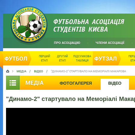
ФУТБОЛЬНА АСОЦІАЦІЯ
СТУДЕНТІВ КИЄВА
ПРО АСОЦІАЦІЮ
ЧЛЕНИ АСОЦІАЦІЇ
ПЕРШИЙ
ДРУГИЙ
ПІДСУМКОВА
ПЕР
ФУТБОЛ
ФУТЗАЛ
ЕТАП
ЕТАП
ТАБЛИЦЯ
ЕТ
МЕДІА
ВІДЕО
"ДИНАМО-2" СТАРТУВАЛО НА МЕМОРІАЛІ МАКАРОВА
МЕДІА
ФОТОГАЛЕРЕЯ
ВІДЕО
"Динамо-2" стартувало на Меморіалі Мака