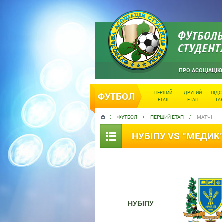
ФУТБОЛЬ
СТУДЕНТ
ПРО АСОЦІАЦІЮ
ПЕРШИЙ
ДРУГИЙ
ПІД
ФУТБОЛ
ЕТАП
ЕТАП
ТА
ФУТБОЛ
ПЕРШИЙ ЕТАП
МАТЧІ
НУБІПУ VS "МЕДИК
НУБІПУ