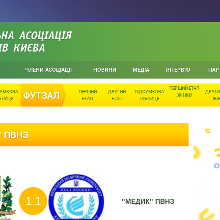
НА АСОЦІАЦІЯ
ІВ КИЄВА
ЧЛЕНИ АСОЦІАЦІЇ
НОВИНИ
МЕДІА
ІНТЕРВ'Ю
ПАР
ПЕРШИЙ ЕТАП
СУМКОВА
ПЕРШИЙ
ДРУГИЙ
ПІДСУМКОВА
ДРУГИ
ФУТЗАЛ
ЖІНКИ
БЛИЦЯ
ЕТАП
ЕТАП
ТАБЛИЦЯ
ЖІ
" ПВНЗ
1:1
"МЕДИК" ПВНЗ