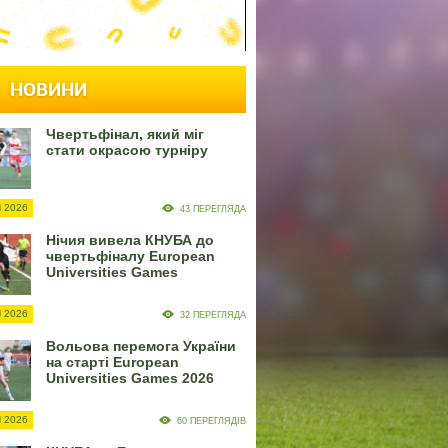
НОВИНИ
Чвертьфінал, який міг
стати окрасою турніру
 2026
43 ПЕРЕГЛЯДА
Нічия вивела КНУБА до
чвертьфіналу European
Universities Games
 2026
32 ПЕРЕГЛЯДА
Вольова перемога України
на старті European
Universities Games 2026
 2026
60 ПЕРЕГЛЯДІВ