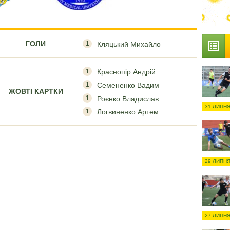
ГОЛИ
1
Кляцький Михайло
1
Краснопір Андрій
1
Семененко Вадим
ЖОВТІ КАРТКИ
1
Роєнко Владислав
31 ЛИПНЯ
1
Логвиненко Артем
29 ЛИПНЯ
27 ЛИПНЯ