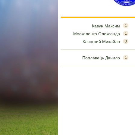
Кавун Максим
1
Москаленко Олександр
1
Кляцький Михайло
3
Поплавець Данило
1