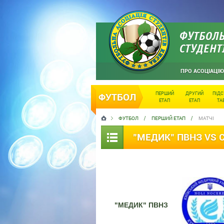
ФУТБОЛЬ
СТУДЕНТ
ПРО АСОЦІАЦІЮ
ПЕРШИЙ
ДРУГИЙ
ПІД
ФУТБОЛ
ЕТАП
ЕТАП
ТА
ФУТБОЛ
ПЕРШИЙ ЕТАП
МАТЧІ
"МЕДИК" ПВНЗ VS С
"МЕДИК" ПВНЗ