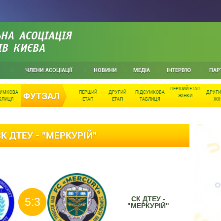
НА АСОЦІАЦІЯ
ІВ КИЄВА
ЧЛЕНИ АСОЦІАЦІЇ
НОВИНИ
МЕДІА
ІНТЕРВ'Ю
ПАР
ПЕРШИЙ ЕТАП
СУМКОВА
ПЕРШИЙ
ДРУГИЙ
ПІДСУМКОВА
ДРУГИ
ФУТЗАЛ
ЖІНКИ
БЛИЦЯ
ЕТАП
ЕТАП
ТАБЛИЦЯ
ЖІ
К ДТЕУ - "МЕРКУРІЙ"
СК ДТЕУ -
5:3
"МЕРКУРІЙ"